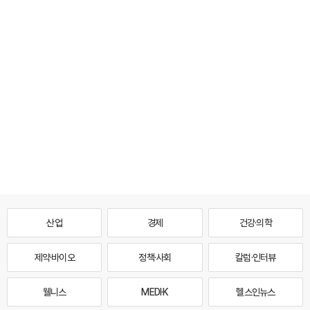
산업
경제
건강·의학
제약·바이오
정책·사회
칼럼·인터뷰
웰니스
MEDI·K
헬스인뉴스