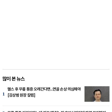
많이 본 뉴스
헬스 후 무릎 통증 오래간다면...연골 손상 의심해야
1
[김상범 원장 칼럼]