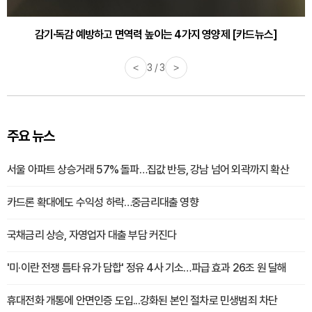
감기·독감 예방하고 면역력 높이는 4가지 영양제 [카드뉴스]
<
3 / 3
>
주요 뉴스
서울 아파트 상승거래 57% 돌파…집값 반등, 강남 넘어 외곽까지 확산
카드론 확대에도 수익성 하락…중금리대출 영향
국채금리 상승, 자영업자 대출 부담 커진다
'미·이란 전쟁 틈타 유가 담합' 정유 4사 기소…파급 효과 26조 원 달해
휴대전화 개통에 안면인증 도입...강화된 본인 절차로 민생범죄 차단