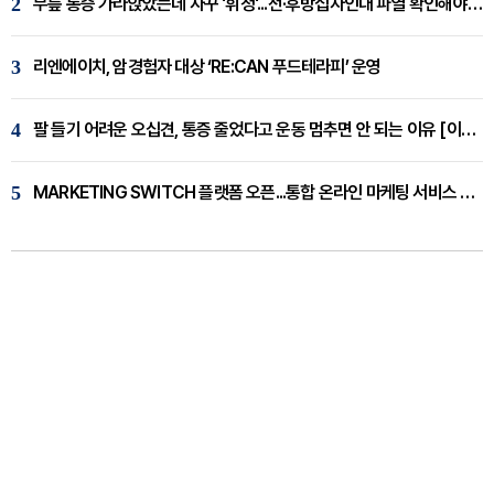
2
무릎 통증 가라앉았는데 자꾸 '휘청'...전·후방십자인대 파열 확인해야 [곽우경 원장 칼럼]
3
리엔에이치, 암경험자 대상 ‘RE:CAN 푸드테라피’ 운영
4
팔 들기 어려운 오십견, 통증 줄었다고 운동 멈추면 안 되는 이유 [이병욱 원장 칼럼]
5
MARKETING SWITCH 플랫폼 오픈...통합 온라인 마케팅 서비스 확대