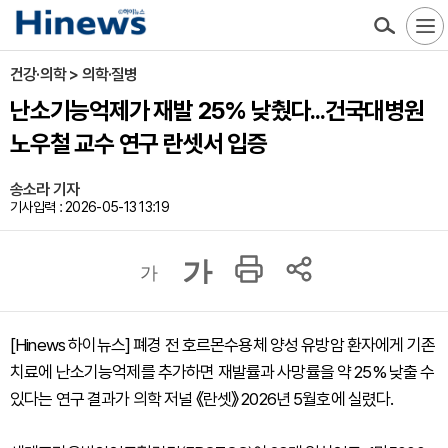
건강·의학 > 의학·질병
난소기능억제가 재발 25% 낮췄다...건국대병원
노우철 교수 연구 란셋서 입증
송소라 기자
기사입력 : 2026-05-13 13:19
가
가
[Hinews 하이뉴스] 폐경 전 호르몬수용체 양성 유방암 환자에게 기존
치료에 난소기능억제를 추가하면 재발률과 사망률을 약 25% 낮출 수
있다는 연구 결과가 의학 저널 《란셋》 2026년 5월호에 실렸다.