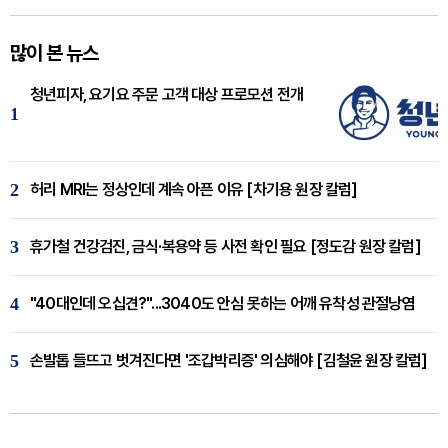
많이 본 뉴스
청년피자, 요기요 주문 고객 대상 프로모션 전개
1
2
허리 MRI는 정상인데 계속 아픈 이유 [차기용 원장 칼럼]
3
휴가철 건강검진, 금식·복용약 등 사전 확인 필요 [정도감 원장 칼럼]
4
"40대인데 오십견?"...3040도 안심 못하는 어깨 유착성 관절낭염
5
손발톱 들뜨고 벗겨진다면 '조갑박리증' 의심해야 [김철윤 원장 칼럼]