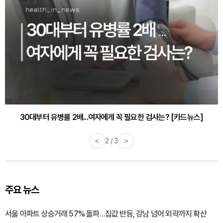
감기·독감 예방하고 면역력 높이는 4가지 영양제 [카드뉴스]
<
3 / 3
>
주요 뉴스
서울 아파트 상승거래 57% 돌파…집값 반등, 강남 넘어 외곽까지 확산