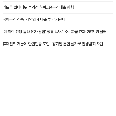
카드론 확대에도 수익성 하락…중금리대출 영향
국채금리 상승, 자영업자 대출 부담 커진다
'미·이란 전쟁 틈타 유가 담합' 정유 4사 기소…파급 효과 26조 원 달해
휴대전화 개통에 안면인증 도입...강화된 본인 절차로 민생범죄 차단