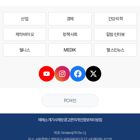
산업
경제
건강·의학
제약·바이오
정책·사회
칼럼·인터뷰
웰니스
MEDI·K
헬스인뉴스
PC버전
매체소개
기사제보
광고문의
개인정보처리방침
제호: hinews(하이뉴스)
주소: 서울특별시 영등포구 국제금융로2길 17 시티플라자 421호