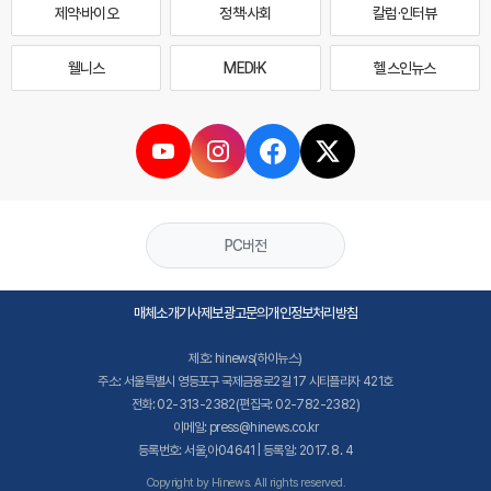
제약·바이오
정책·사회
칼럼·인터뷰
웰니스
MEDI·K
헬스인뉴스
PC버전
매체소개
기사제보
광고문의
개인정보처리방침
제호: hinews(하이뉴스)
주소: 서울특별시 영등포구 국제금융로2길 17 시티플라자 421호
전화: 02-313-2382(편집국: 02-782-2382)
이메일: press@hinews.co.kr
등록번호: 서울,아04641 | 등록일: 2017. 8. 4
Copyright by Hinews. All rights reserved.