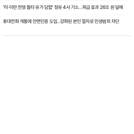
'미·이란 전쟁 틈타 유가 담합' 정유 4사 기소…파급 효과 26조 원 달해
휴대전화 개통에 안면인증 도입...강화된 본인 절차로 민생범죄 차단