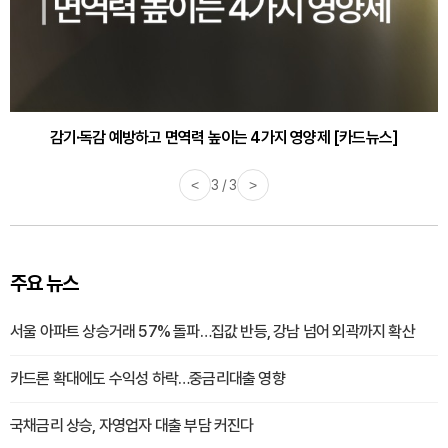
감기·독감 예방하고 면역력 높이는 4가지 영양제 [카드뉴스]
<
3 / 3
>
주요 뉴스
서울 아파트 상승거래 57% 돌파…집값 반등, 강남 넘어 외곽까지 확산
카드론 확대에도 수익성 하락…중금리대출 영향
국채금리 상승, 자영업자 대출 부담 커진다