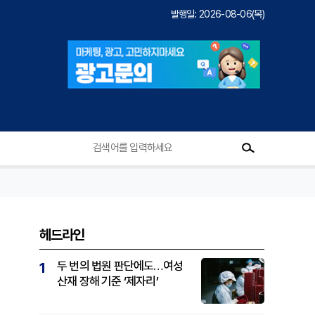
발행일: 2026-08-06(목)
헤드라인
두 번의 법원 판단에도…여성
1
산재 장해 기준 ‘제자리’