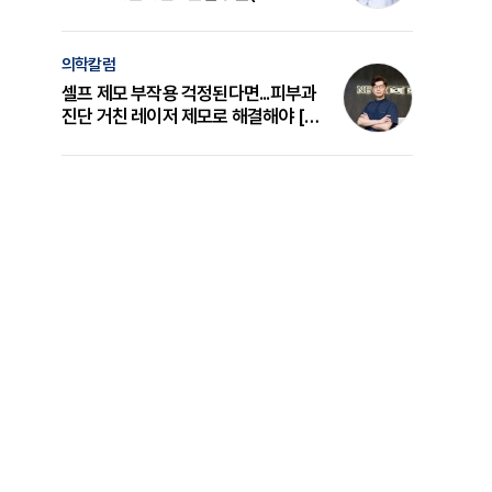
의 원리와 선택 기준 [길건 원장 칼럼]
의학칼럼
셀프 제모 부작용 걱정된다면...피부과
진단 거친 레이저 제모로 해결해야 [변
준석 원장 칼럼]