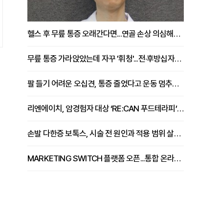
헬스 후 무릎 통증 오래간다면...연골 손상 의심해야 [김상범 원장 칼럼]
무릎 통증 가라앉았는데 자꾸 '휘청'...전·후방십자인대 파열 확인해야 [곽우경 원장 칼럼]
팔 들기 어려운 오십견, 통증 줄었다고 운동 멈추면 안 되는 이유 [이병욱 원장 칼럼]
리엔에이치, 암경험자 대상 ‘RE:CAN 푸드테라피’ 운영
손발 다한증 보톡스, 시술 전 원인과 적용 범위 살펴야 [강윤일 원장 칼럼]
MARKETING SWITCH 플랫폼 오픈...통합 온라인 마케팅 서비스 확대