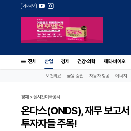
기사제보
전체
산업
경제
건강·의학
제약·바이오
보건의료
금융·증권
자동차·항공
에너지
경제 > 실시간미국공시
온다스(ONDS), 재무 보고서 
투자자들 주목!