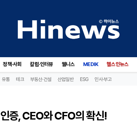
온다스(ONDS), 재무 보고서 인증, CEO와 CFO의 확신! 투자자들 주목!
정책·사회
칼럼·인터뷰
웰니스
MEDIK
헬스인뉴스
유통
테크
부동산·건설
산업일반
ESG
인사·부고
인증, CEO와 CFO의 확신!