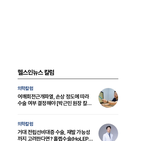
헬스인뉴스 칼럼
의학칼럼
어깨회전근개파열, 손상 정도에 따라
수술 여부 결정해야 [박근민 원장 칼
럼]
의학칼럼
거대 전립선비대증 수술, 재발 가능성
까지 고려한다면? 홀렙수술(HoLEP)