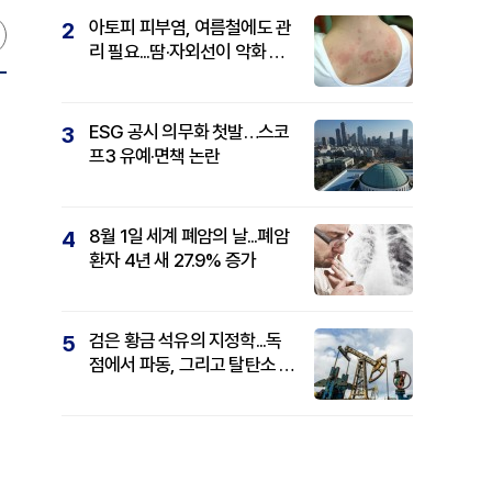
아토피 피부염, 여름철에도 관
2
리 필요...땀·자외선이 악화 요
인
ESG 공시 의무화 첫발…스코
3
프3 유예·면책 논란
8월 1일 세계 폐암의 날...폐암
4
환자 4년 새 27.9% 증가
검은 황금 석유의 지정학...독
5
점에서 파동, 그리고 탈탄소 패
권까지