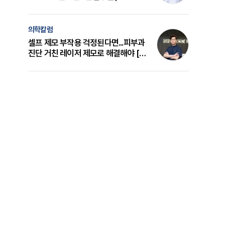
의 원리와 선택 기준 [길건 원장 칼럼]
의학칼럼
셀프 제모 부작용 걱정된다면...피부과
진단 거친 레이저 제모로 해결해야 [변
준석 원장 칼럼]