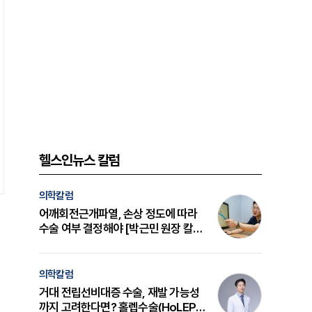
헬스인뉴스 칼럼
의학칼럼
어깨회전근개파열, 손상 정도에 따라
수술 여부 결정해야 [박근민 원장 칼
럼]
의학칼럼
거대 전립선비대증 수술, 재발 가능성
까지 고려한다면? 홀렙수술(HoLEP)