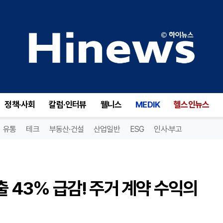
선네이션 에너지(SUNE), 매출 43% 급감! 주거 계약 수익의 충격적 감소!
정책·사회
칼럼·인터뷰
웰니스
MEDIK
헬스인뉴스
유통
테크
부동산·건설
산업일반
ESG
인사·부고
출 43% 급감! 주거 계약 수익의