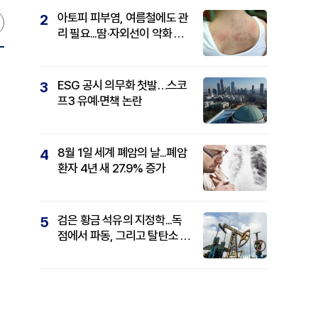
아토피 피부염, 여름철에도 관
2
리 필요...땀·자외선이 악화 요
인
ESG 공시 의무화 첫발…스코
3
프3 유예·면책 논란
8월 1일 세계 폐암의 날...폐암
4
환자 4년 새 27.9% 증가
검은 황금 석유의 지정학...독
5
점에서 파동, 그리고 탈탄소 패
권까지