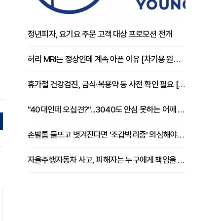
청년피자, 요기요 주문 고객 대상 프로모션 전개
허리 MRI는 정상인데 계속 아픈 이유 [차기용 원장 칼럼]
휴가철 건강검진, 금식·복용약 등 사전 확인 필요 [정도감 원장 칼럼]
"40대인데 오십견?"...3040도 안심 못하는 어깨 유착성 관절낭염
손발톱 들뜨고 벗겨진다면 '조갑박리증' 의심해야 [김철윤 원장 칼럼]
자율주행자동차 사고, 피해자는 누구에게 책임을 물을 수 있을까