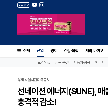
기사제보
전체
산업
경제
건강·의학
제약·바이오
보건의료
금융·증권
자동차·항공
에너지
경제 > 실시간미국공시
선네이션 에너지(SUNE), 매
충격적 감소!