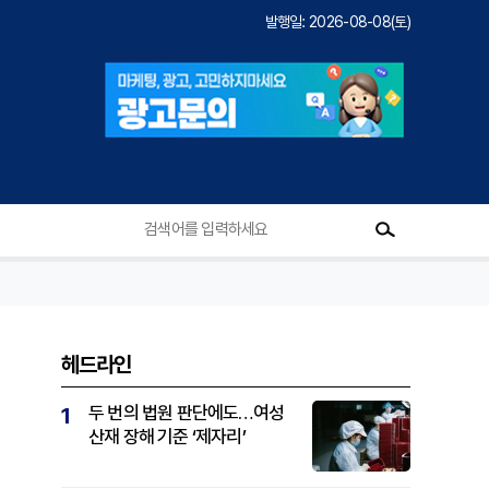
발행일: 2026-08-08(토)
헤드라인
두 번의 법원 판단에도…여성
1
산재 장해 기준 ‘제자리’