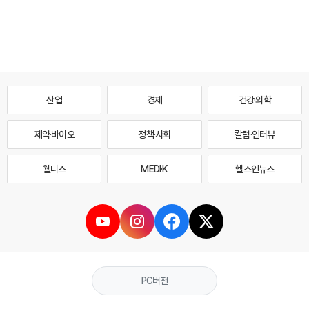
산업
경제
건강·의학
제약·바이오
정책·사회
칼럼·인터뷰
웰니스
MEDI·K
헬스인뉴스
PC버전