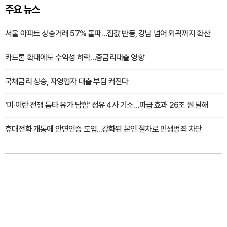
주요 뉴스
서울 아파트 상승거래 57% 돌파…집값 반등, 강남 넘어 외곽까지 확산
카드론 확대에도 수익성 하락…중금리대출 영향
국채금리 상승, 자영업자 대출 부담 커진다
'미·이란 전쟁 틈타 유가 담합' 정유 4사 기소…파급 효과 26조 원 달해
휴대전화 개통에 안면인증 도입...강화된 본인 절차로 민생범죄 차단