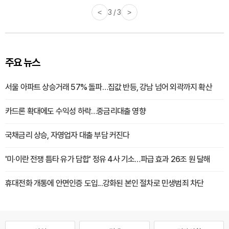
<
3 / 3
>
주요 뉴스
서울 아파트 상승거래 57% 돌파…집값 반등, 강남 넘어 외곽까지 확산
카드론 확대에도 수익성 하락…중금리대출 영향
국채금리 상승, 자영업자 대출 부담 커진다
'미·이란 전쟁 틈타 유가 담합' 정유 4사 기소…파급 효과 26조 원 달해
휴대전화 개통에 안면인증 도입...강화된 본인 절차로 민생범죄 차단