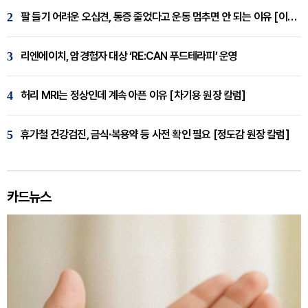
2
팔 들기 어려운 오십견, 통증 줄었다고 운동 멈추면 안 되는 이유 [이병욱 원장 칼럼]
3
리엔에이치, 암경험자 대상 ‘RE:CAN 푸드테라피’ 운영
4
허리 MRI는 정상인데 계속 아픈 이유 [차기용 원장 칼럼]
5
휴가철 건강검진, 금식·복용약 등 사전 확인 필요 [정도감 원장 칼럼]
카드뉴스