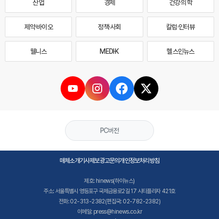
산업
경제
건강·의학
제약·바이오
정책·사회
칼럼·인터뷰
웰니스
MEDI·K
헬스인뉴스
PC버전
매체소개
기사제보
광고문의
개인정보처리방침
제호: hinews(하이뉴스)
주소: 서울특별시 영등포구 국제금융로2길 17 시티플라자 421호
전화: 02-313-2382(편집국: 02-782-2382)
이메일: press@hinews.co.kr