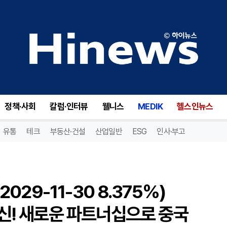
라마코 리소시스 선순위채권(2029-11-30 8.375%)(METCZ), 희토류 공급망 혁신! 새로운 파트너십으로 중국 의존도 탈피!
정책·사회
칼럼·인터뷰
웰니스
MEDIK
헬스인뉴스
유통
테크
부동산·건설
산업일반
ESG
인사·부고
29-11-30 8.375%)
혁신! 새로운 파트너십으로 중국