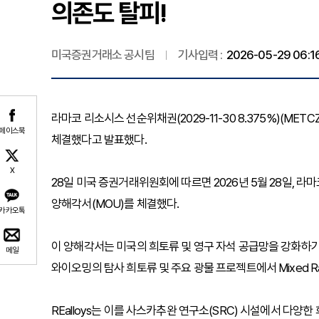
의존도 탈피!
미국증권거래소 공시팀
기사입력 :
2026-05-29 06:1
라마코 리소시스 선순위채권(2029-11-30 8.375%)(METCZ, R
페이스북
체결했다고 발표했다.
X
28일 미국 증권거래위원회에 따르면 2026년 5월 28일, 라마코 리
양해각서(MOU)를 체결했다.
카카오톡
이 양해각서는 미국의 희토류 및 영구 자석 공급망을 강화하기 
메일
와이오밍의 탐사 희토류 및 주요 광물 프로젝트에서 Mixed Rare 
REalloys는 이를 사스카추완 연구소(SRC) 시설에서 다양