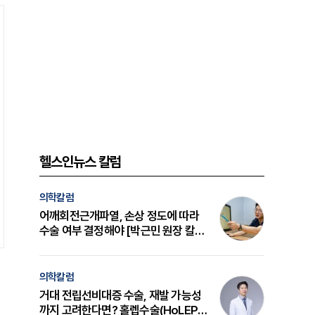
헬스인뉴스 칼럼
의학칼럼
어깨회전근개파열, 손상 정도에 따라
수술 여부 결정해야 [박근민 원장 칼
럼]
의학칼럼
거대 전립선비대증 수술, 재발 가능성
까지 고려한다면? 홀렙수술(HoLEP)