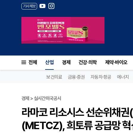
기사제보
전체
산업
경제
건강·의학
제약·바이오
보건의료
금융·증권
자동차·항공
에너지
경제 > 실시간미국공시
라마코 리소시스 선순위채권(20
(METCZ), 희토류 공급망 