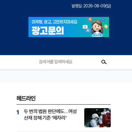
발행일: 2026-08-09(일)
헤드라인
두 번의 법원 판단에도…여성
1
산재 장해 기준 ‘제자리’