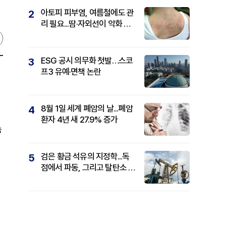
아토피 피부염, 여름철에도 관
2
리 필요...땀·자외선이 악화 요
인
ESG 공시 의무화 첫발…스코
3
프3 유예·면책 논란
8월 1일 세계 폐암의 날...폐암
4
환자 4년 새 27.9% 증가
속
검은 황금 석유의 지정학...독
5
점에서 파동, 그리고 탈탄소 패
권까지