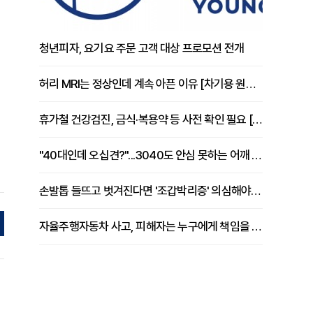
청년피자, 요기요 주문 고객 대상 프로모션 전개
허리 MRI는 정상인데 계속 아픈 이유 [차기용 원장 칼럼]
휴가철 건강검진, 금식·복용약 등 사전 확인 필요 [정도감 원장 칼럼]
"40대인데 오십견?"...3040도 안심 못하는 어깨 유착성 관절낭염
손발톱 들뜨고 벗겨진다면 '조갑박리증' 의심해야 [김철윤 원장 칼럼]
자율주행자동차 사고, 피해자는 누구에게 책임을 물을 수 있을까