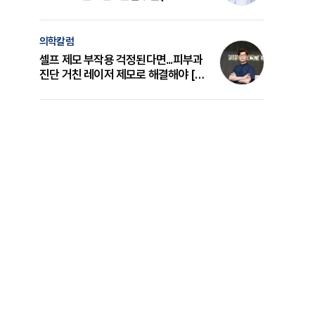
의 원리와 선택 기준 [길건 원장 칼럼]
의학칼럼
셀프 제모 부작용 걱정된다면...피부과
진단 거친 레이저 제모로 해결해야 [변
준석 원장 칼럼]