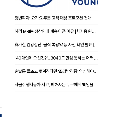
청년피자, 요기요 주문 고객 대상 프로모션 전개
허리 MRI는 정상인데 계속 아픈 이유 [차기용 원장 칼럼]
휴가철 건강검진, 금식·복용약 등 사전 확인 필요 [정도감 원장 칼럼]
"40대인데 오십견?"...3040도 안심 못하는 어깨 유착성 관절낭염
손발톱 들뜨고 벗겨진다면 '조갑박리증' 의심해야 [김철윤 원장 칼럼]
자율주행자동차 사고, 피해자는 누구에게 책임을 물을 수 있을까