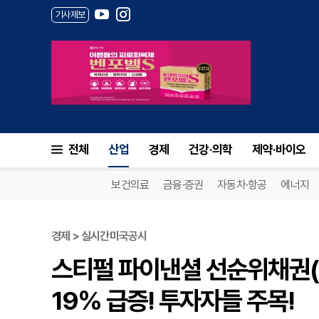
기사제보
전체
산업
경제
건강·의학
제약·바이오
보건의료
금융·증권
자동차·항공
에너지
경제 > 실시간미국공시
스티펄 파이낸셜 선순위채권(S
19% 급증! 투자자들 주목!