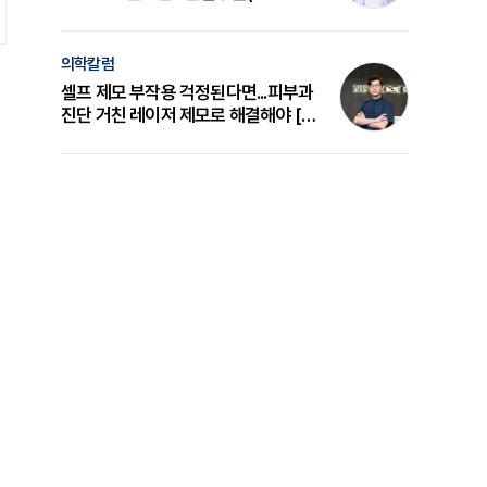
의 원리와 선택 기준 [길건 원장 칼럼]
의학칼럼
셀프 제모 부작용 걱정된다면...피부과
진단 거친 레이저 제모로 해결해야 [변
준석 원장 칼럼]