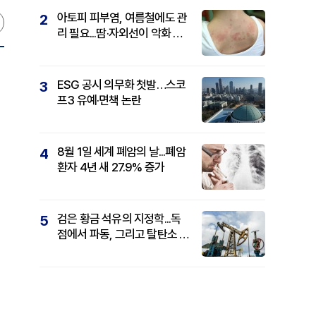
아토피 피부염, 여름철에도 관
2
리 필요...땀·자외선이 악화 요
인
ESG 공시 의무화 첫발…스코
3
프3 유예·면책 논란
8월 1일 세계 폐암의 날...폐암
4
환자 4년 새 27.9% 증가
검은 황금 석유의 지정학...독
5
점에서 파동, 그리고 탈탄소 패
권까지