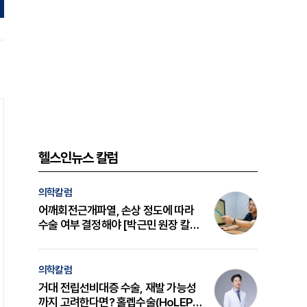
헬스인뉴스 칼럼
의학칼럼
어깨회전근개파열, 손상 정도에 따라
수술 여부 결정해야 [박근민 원장 칼
럼]
의학칼럼
거대 전립선비대증 수술, 재발 가능성
까지 고려한다면? 홀렙수술(HoLEP)