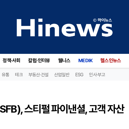
스티펄 파이낸셜 선순위채권(SFB), 스티펄 파이낸셜, 고객 자산 19% 급증! 투자자들 주목!
정책·사회
칼럼·인터뷰
웰니스
MEDIK
헬스인뉴스
유통
테크
부동산·건설
산업일반
ESG
인사·부고
FB), 스티펄 파이낸셜, 고객 자산