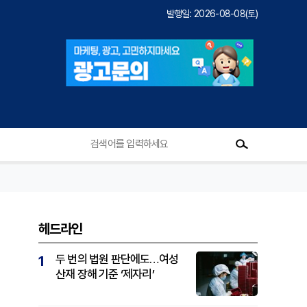
발행일: 2026-08-08(토)
헤드라인
두 번의 법원 판단에도…여성
1
산재 장해 기준 ‘제자리’