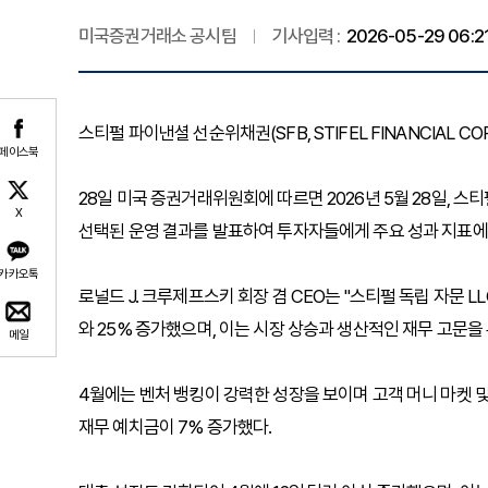
미국증권거래소 공시팀
기사입력 :
2026-05-29 06:2
스티펄 파이낸셜 선순위채권(SFB, STIFEL FINANCIAL C
페이스북
28일 미국 증권거래위원회에 따르면 2026년 5월 28일, 스티
X
선택된 운영 결과를 발표하여 투자자들에게 주요 성과 지표에
카카오톡
로널드 J. 크루제프스키 회장 겸 CEO는 "스티펄 독립 자문 L
와 25% 증가했으며, 이는 시장 상승과 생산적인 재무 고문을
메일
4월에는 벤처 뱅킹이 강력한 성장을 보이며 고객 머니 마켓 
재무 예치금이 7% 증가했다.