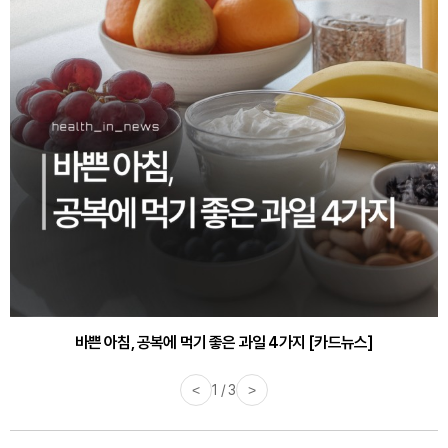
바쁜 아침, 공복에 먹기 좋은 과일 4가지 [카드뉴스]
<
1 / 3
>