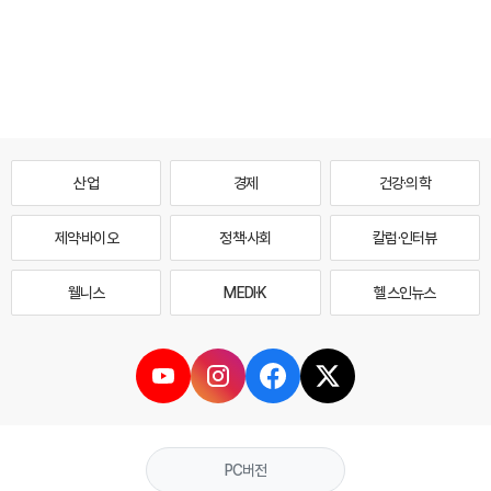
산업
경제
건강·의학
제약·바이오
정책·사회
칼럼·인터뷰
웰니스
MEDI·K
헬스인뉴스
PC버전