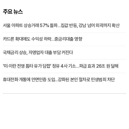
주요 뉴스
서울 아파트 상승거래 57% 돌파…집값 반등, 강남 넘어 외곽까지 확산
카드론 확대에도 수익성 하락…중금리대출 영향
국채금리 상승, 자영업자 대출 부담 커진다
'미·이란 전쟁 틈타 유가 담합' 정유 4사 기소…파급 효과 26조 원 달해
휴대전화 개통에 안면인증 도입...강화된 본인 절차로 민생범죄 차단