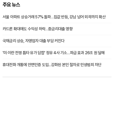
주요 뉴스
서울 아파트 상승거래 57% 돌파…집값 반등, 강남 넘어 외곽까지 확산
카드론 확대에도 수익성 하락…중금리대출 영향
국채금리 상승, 자영업자 대출 부담 커진다
'미·이란 전쟁 틈타 유가 담합' 정유 4사 기소…파급 효과 26조 원 달해
휴대전화 개통에 안면인증 도입...강화된 본인 절차로 민생범죄 차단