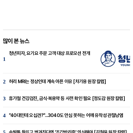
많이 본 뉴스
청년피자, 요기요 주문 고객 대상 프로모션 전개
1
2
허리 MRI는 정상인데 계속 아픈 이유 [차기용 원장 칼럼]
3
휴가철 건강검진, 금식·복용약 등 사전 확인 필요 [정도감 원장 칼럼]
4
"40대인데 오십견?"...3040도 안심 못하는 어깨 유착성 관절낭염
5
손발톱 들뜨고 벗겨진다면 '조갑박리증' 의심해야 [김철윤 원장 칼럼]