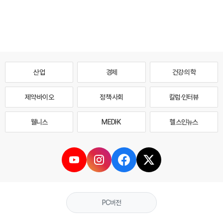
산업
경제
건강·의학
제약·바이오
정책·사회
칼럼·인터뷰
웰니스
MEDI·K
헬스인뉴스
PC버전