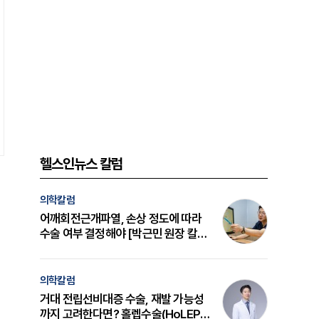
헬스인뉴스 칼럼
의학칼럼
어깨회전근개파열, 손상 정도에 따라
수술 여부 결정해야 [박근민 원장 칼
럼]
의학칼럼
거대 전립선비대증 수술, 재발 가능성
까지 고려한다면? 홀렙수술(HoLEP)