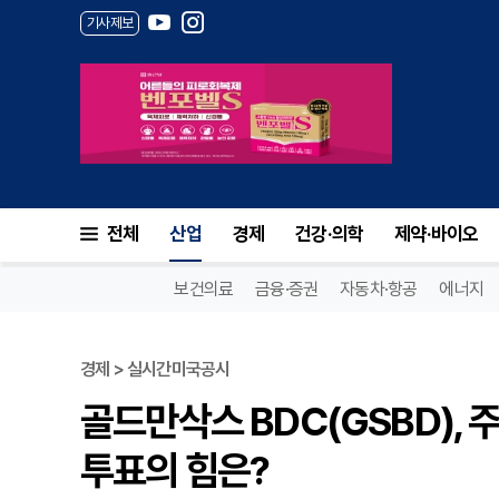
기사제보
전체
산업
경제
건강·의학
제약·바이오
보건의료
금융·증권
자동차·항공
에너지
경제 > 실시간미국공시
골드만삭스 BDC(GSBD),
투표의 힘은?