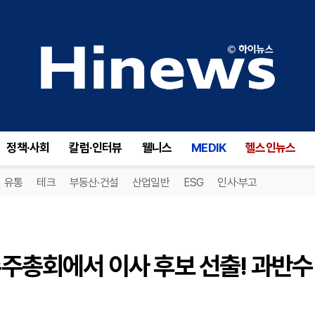
골드만삭스 BDC(GSBD), 주주총회에서 이사 후보 선출! 과반수 투표의 힘은?
정책·사회
칼럼·인터뷰
웰니스
MEDIK
헬스인뉴스
유통
테크
부동산·건설
산업일반
ESG
인사·부고
 주주총회에서 이사 후보 선출! 과반수