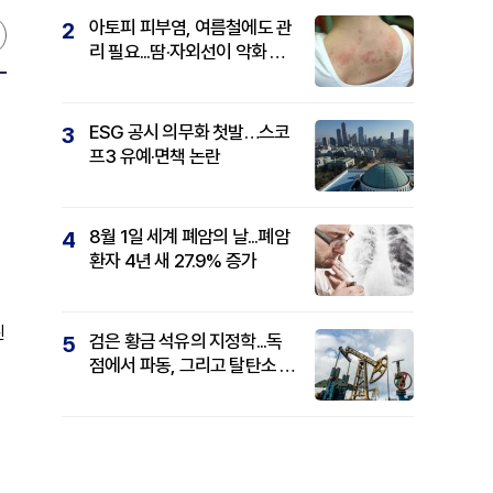
아토피 피부염, 여름철에도 관
2
리 필요...땀·자외선이 악화 요
인
ESG 공시 의무화 첫발…스코
3
프3 유예·면책 논란
8월 1일 세계 폐암의 날...폐암
4
환자 4년 새 27.9% 증가
된
검은 황금 석유의 지정학...독
5
점에서 파동, 그리고 탈탄소 패
권까지