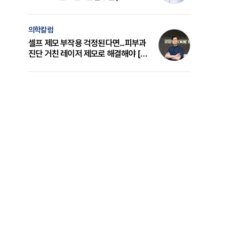
의 원리와 선택 기준 [길건 원장 칼럼]
의학칼럼
셀프 제모 부작용 걱정된다면...피부과
진단 거친 레이저 제모로 해결해야 [변
준석 원장 칼럼]