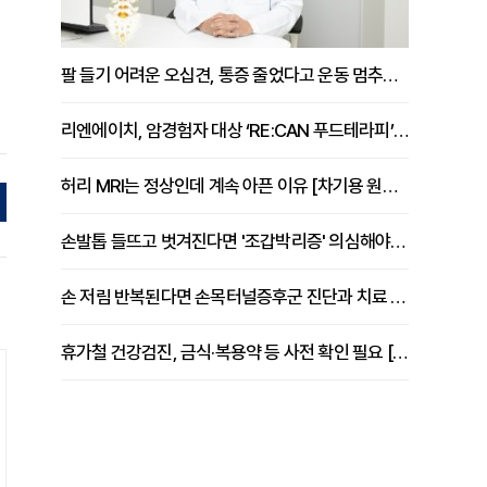
팔 들기 어려운 오십견, 통증 줄었다고 운동 멈추면 안 되는 이유 [이병욱 원장 칼럼]
리엔에이치, 암경험자 대상 ‘RE:CAN 푸드테라피’ 운영
허리 MRI는 정상인데 계속 아픈 이유 [차기용 원장 칼럼]
손발톱 들뜨고 벗겨진다면 '조갑박리증' 의심해야 [김철윤 원장 칼럼]
손 저림 반복된다면 손목터널증후군 진단과 치료 시기 살펴야 [김동현 원장 칼럼]
휴가철 건강검진, 금식·복용약 등 사전 확인 필요 [정도감 원장 칼럼]