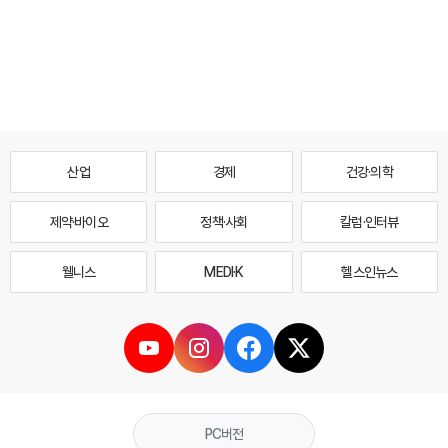
산업
경제
건강·의학
제약·바이오
정책·사회
칼럼·인터뷰
웰니스
MEDI·K
헬스인뉴스
PC버전