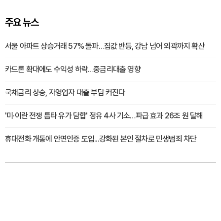
주요 뉴스
서울 아파트 상승거래 57% 돌파…집값 반등, 강남 넘어 외곽까지 확산
카드론 확대에도 수익성 하락…중금리대출 영향
국채금리 상승, 자영업자 대출 부담 커진다
'미·이란 전쟁 틈타 유가 담합' 정유 4사 기소…파급 효과 26조 원 달해
휴대전화 개통에 안면인증 도입...강화된 본인 절차로 민생범죄 차단