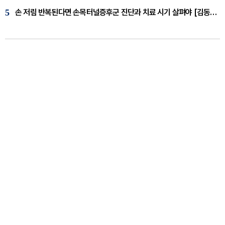
5
손 저림 반복된다면 손목터널증후군 진단과 치료 시기 살펴야 [김동현 원장 칼럼]