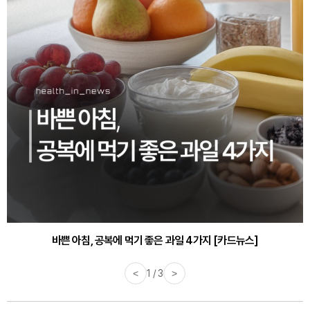
바쁜 아침, 공복에 먹기 좋은 과일 4가지 [카드뉴스]
<
1 / 3
>