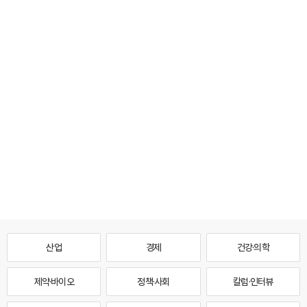
산업
경제
건강·의학
제약·바이오
정책·사회
칼럼·인터뷰