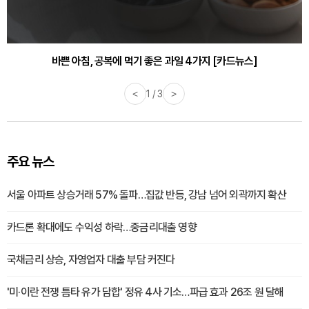
30대부터 유병률 2배...여자에게 꼭 필요한 검사는? [카드뉴스]
바쁜 아침, 공복에 먹기 좋은 과일 4가지 [카드뉴스]
<
1 / 3
>
주요 뉴스
서울 아파트 상승거래 57% 돌파…집값 반등, 강남 넘어 외곽까지 확산
카드론 확대에도 수익성 하락…중금리대출 영향
국채금리 상승, 자영업자 대출 부담 커진다
'미·이란 전쟁 틈타 유가 담합' 정유 4사 기소…파급 효과 26조 원 달해