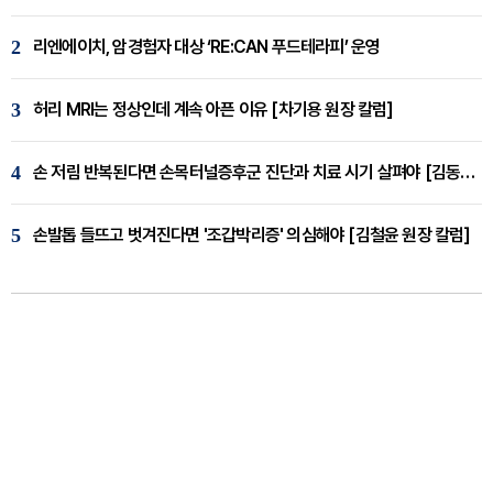
2
리엔에이치, 암경험자 대상 ‘RE:CAN 푸드테라피’ 운영
3
허리 MRI는 정상인데 계속 아픈 이유 [차기용 원장 칼럼]
4
손 저림 반복된다면 손목터널증후군 진단과 치료 시기 살펴야 [김동현 원장 칼럼]
5
손발톱 들뜨고 벗겨진다면 '조갑박리증' 의심해야 [김철윤 원장 칼럼]