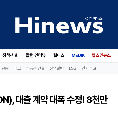
가디언 파머시 서비시스(GRDN), 대출 계약 대폭 수정! 8천만 달러 차입 능력 증가의 기회!
정책·사회
칼럼·인터뷰
웰니스
MEDIK
헬스인뉴스
유통
테크
부동산·건설
산업일반
ESG
인사·부고
), 대출 계약 대폭 수정! 8천만