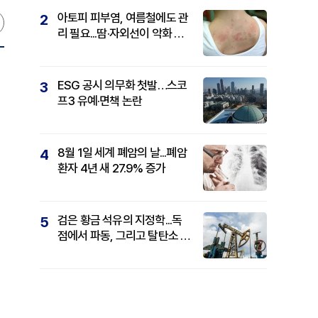
아토피 피부염, 여름철에도 관
2
리 필요...땀·자외선이 악화 요
인
ESG 공시 의무화 첫발…스코
3
프3 유예·면책 논란
8월 1일 세계 폐암의 날...폐암
4
환자 4년 새 27.9% 증가
검은 황금 석유의 지정학...독
5
점에서 파동, 그리고 탈탄소 패
권까지