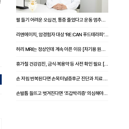
행
팔 들기 어려운 오십견, 통증 줄었다고 운동 멈추면 안 되는 이유 [이병욱 원장 칼럼]
리엔에이치, 암경험자 대상 ‘RE:CAN 푸드테라피’ 운영
허리 MRI는 정상인데 계속 아픈 이유 [차기용 원장 칼럼]
휴가철 건강검진, 금식·복용약 등 사전 확인 필요 [정도감 원장 칼럼]
손 저림 반복된다면 손목터널증후군 진단과 치료 시기 살펴야 [김동현 원장 칼럼]
손발톱 들뜨고 벗겨진다면 '조갑박리증' 의심해야 [김철윤 원장 칼럼]