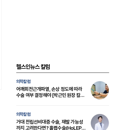
헬스인뉴스 칼럼
의학칼럼
어깨회전근개파열, 손상 정도에 따라
수술 여부 결정해야 [박근민 원장 칼
럼]
의학칼럼
거대 전립선비대증 수술, 재발 가능성
까지 고려한다면? 홀렙수술(HoLEP)