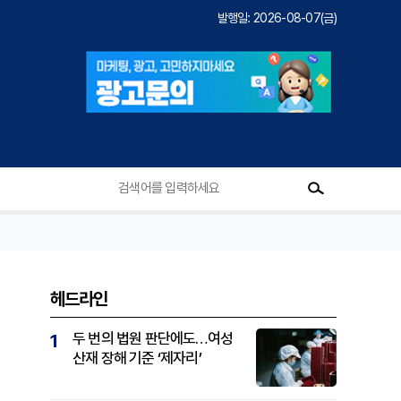
발행일: 2026-08-07(금)
헤드라인
두 번의 법원 판단에도…여성
1
산재 장해 기준 ‘제자리’