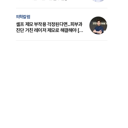
의 원리와 선택 기준 [길건 원장 칼럼]
의학칼럼
셀프 제모 부작용 걱정된다면...피부과
진단 거친 레이저 제모로 해결해야 [변
준석 원장 칼럼]