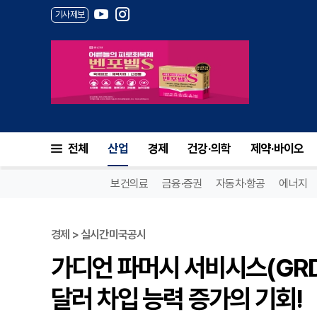
기사제보
전체
산업
경제
건강·의학
제약·바이오
보건의료
금융·증권
자동차·항공
에너지
경제 > 실시간미국공시
가디언 파머시 서비시스(GRDN
달러 차입 능력 증가의 기회!