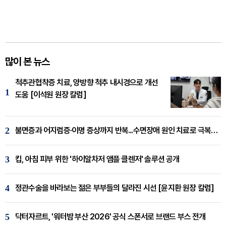
많이 본 뉴스
척추관협착증 치료, 양방향 척추 내시경으로 개선
1
도움 [이석원 원장 칼럼]
2
불면증과 어지럼증·이명 증상까지 반복...수면장애 원인 치료로 극복해야
3
킵, 아침 피부 위한 '하이알차저 앰플 클렌저' 솔루션 공개
4
정관수술을 바라보는 젊은 부부들의 달라진 시선 [윤지환 원장 칼럼]
5
닥터자르트, '워터밤 부산 2026' 공식 스폰서로 브랜드 부스 전개