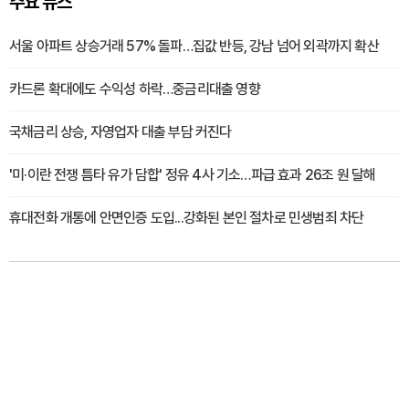
주요 뉴스
서울 아파트 상승거래 57% 돌파…집값 반등, 강남 넘어 외곽까지 확산
카드론 확대에도 수익성 하락…중금리대출 영향
국채금리 상승, 자영업자 대출 부담 커진다
'미·이란 전쟁 틈타 유가 담합' 정유 4사 기소…파급 효과 26조 원 달해
휴대전화 개통에 안면인증 도입...강화된 본인 절차로 민생범죄 차단