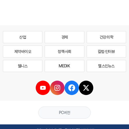
산업
경제
건강·의학
제약·바이오
정책·사회
칼럼·인터뷰
웰니스
MEDI·K
헬스인뉴스
PC버전