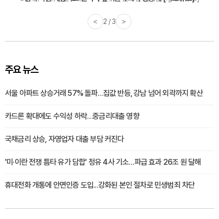
<
3 / 3
>
주요 뉴스
서울 아파트 상승거래 57% 돌파…집값 반등, 강남 넘어 외곽까지 확산
카드론 확대에도 수익성 하락…중금리대출 영향
국채금리 상승, 자영업자 대출 부담 커진다
'미·이란 전쟁 틈타 유가 담합' 정유 4사 기소…파급 효과 26조 원 달해
휴대전화 개통에 안면인증 도입...강화된 본인 절차로 민생범죄 차단