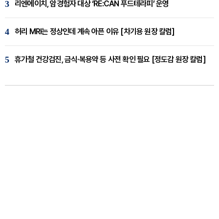
3
리엔에이치, 암경험자 대상 ‘RE:CAN 푸드테라피’ 운영
4
허리 MRI는 정상인데 계속 아픈 이유 [차기용 원장 칼럼]
5
휴가철 건강검진, 금식·복용약 등 사전 확인 필요 [정도감 원장 칼럼]