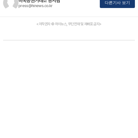
미국증권거래소 공시팀
다른기사 보기
press@hinews.co.kr
<저작권자 © 하이뉴스, 무단전재 및 재배포 금지>