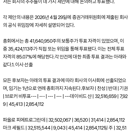
서는 회사의 주주들이 네 가지 제안에 대해 논의하고 투표했다.
각 제안의 내용은 2026년 4월 29일에 증권거래위원회에 제출된 회사
의 공식 위임장에 자세히 설명되어 있다.
총회에서는 총 41,640,950주의 보통주가 투표 자격이 있었으며, 이
중 35,424,113주가 직접 또는 위임을 통해 투표됐다. 이는 전체 투표
자격의 85.07%에 해당한다.각 안건에 대한 최종 투표 결과는 아래와
같다.1. 이사 선출
모든 후보자는 아래의 투표 결과에 따라 회사의 이사회에 선출되었으
며, 임기는 1년으로 연례 총회까지 지속된다.후보자 | 찬성 | 반대 | 기권
| 브로커 비투표--- | --- | --- | --- | ---데이비드 샨 | 32,516,659 | 7,92
9 | 45,413 | 2,854,112
파올로 피에트로그란데 | 32,502,067 | 36,520 | 31,414 | 2,854,112
마크 셰필드 | 32,515,544 | 9,043 | 45,414 | 2,854,112팅 주 | 32,51