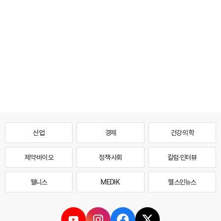
산업
경제
건강·의학
제약·바이오
정책·사회
칼럼·인터뷰
웰니스
MEDI·K
헬스인뉴스