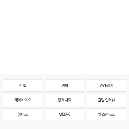
산업
경제
건강·의학
제약·바이오
정책·사회
칼럼·인터뷰
웰니스
MEDI·K
헬스인뉴스