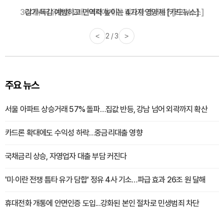
감기·독감 예방하고 면역력 높이는 4가지 영양제 [카드뉴스]
<
3 / 3
>
주요 뉴스
서울 아파트 상승거래 57% 돌파…집값 반등, 강남 넘어 외곽까지 확산
카드론 확대에도 수익성 하락…중금리대출 영향
국채금리 상승, 자영업자 대출 부담 커진다
'미·이란 전쟁 틈타 유가 담합' 정유 4사 기소…파급 효과 26조 원 달해
휴대전화 개통에 안면인증 도입...강화된 본인 절차로 민생범죄 차단