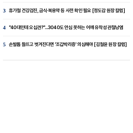
3
휴가철 건강검진, 금식·복용약 등 사전 확인 필요 [정도감 원장 칼럼]
4
"40대인데 오십견?"...3040도 안심 못하는 어깨 유착성 관절낭염
5
손발톱 들뜨고 벗겨진다면 '조갑박리증' 의심해야 [김철윤 원장 칼럼]