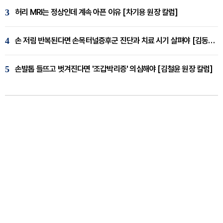
3
허리 MRI는 정상인데 계속 아픈 이유 [차기용 원장 칼럼]
4
손 저림 반복된다면 손목터널증후군 진단과 치료 시기 살펴야 [김동현 원장 칼럼]
5
손발톱 들뜨고 벗겨진다면 '조갑박리증' 의심해야 [김철윤 원장 칼럼]