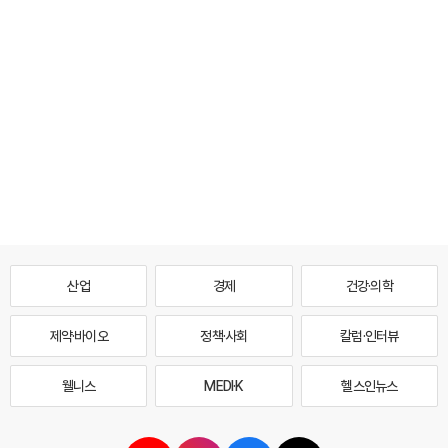
산업
경제
건강·의학
제약·바이오
정책·사회
칼럼·인터뷰
웰니스
MEDI·K
헬스인뉴스