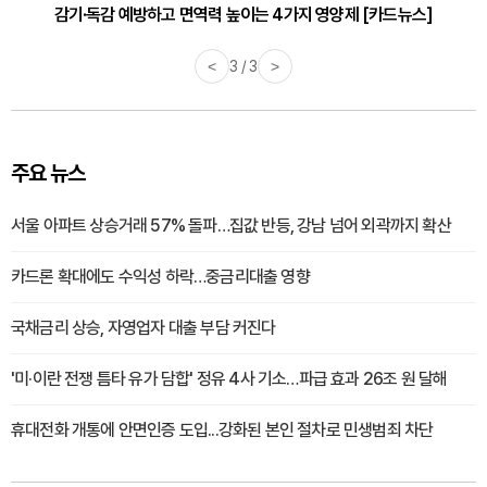
감기·독감 예방하고 면역력 높이는 4가지 영양제 [카드뉴스]
<
3 / 3
>
주요 뉴스
서울 아파트 상승거래 57% 돌파…집값 반등, 강남 넘어 외곽까지 확산
카드론 확대에도 수익성 하락…중금리대출 영향
국채금리 상승, 자영업자 대출 부담 커진다
'미·이란 전쟁 틈타 유가 담합' 정유 4사 기소…파급 효과 26조 원 달해
휴대전화 개통에 안면인증 도입...강화된 본인 절차로 민생범죄 차단