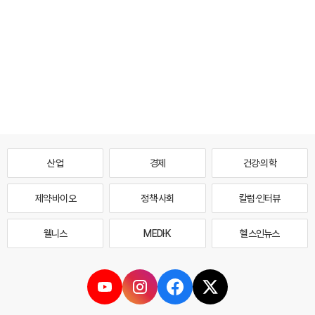
산업
경제
건강·의학
제약·바이오
정책·사회
칼럼·인터뷰
웰니스
MEDI·K
헬스인뉴스