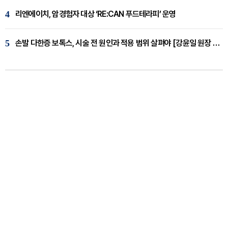
4
리엔에이치, 암경험자 대상 ‘RE:CAN 푸드테라피’ 운영
5
손발 다한증 보톡스, 시술 전 원인과 적용 범위 살펴야 [강윤일 원장 칼럼]