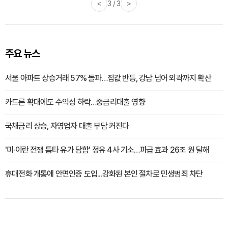
<
1 / 3
>
주요 뉴스
서울 아파트 상승거래 57% 돌파…집값 반등, 강남 넘어 외곽까지 확산
카드론 확대에도 수익성 하락…중금리대출 영향
국채금리 상승, 자영업자 대출 부담 커진다
'미·이란 전쟁 틈타 유가 담합' 정유 4사 기소…파급 효과 26조 원 달해
휴대전화 개통에 안면인증 도입...강화된 본인 절차로 민생범죄 차단