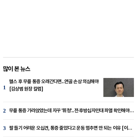
많이 본 뉴스
헬스 후 무릎 통증 오래간다면...연골 손상 의심해야
1
[김상범 원장 칼럼]
2
무릎 통증 가라앉았는데 자꾸 '휘청'...전·후방십자인대 파열 확인해야 [곽우경 원장 칼럼]
3
팔 들기 어려운 오십견, 통증 줄었다고 운동 멈추면 안 되는 이유 [이병욱 원장 칼럼]