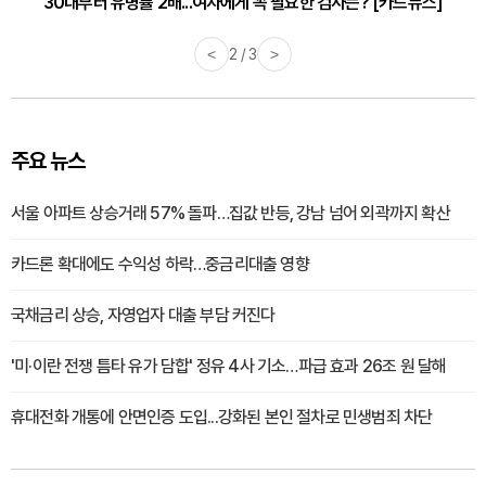
30대부터 유병률 2배...여자에게 꼭 필요한 검사는? [카드뉴스]
감기·독감 예방하고 면역력 높이는 4가지 영양제 [카드뉴스]
<
2 / 3
>
주요 뉴스
서울 아파트 상승거래 57% 돌파…집값 반등, 강남 넘어 외곽까지 확산
카드론 확대에도 수익성 하락…중금리대출 영향
국채금리 상승, 자영업자 대출 부담 커진다
'미·이란 전쟁 틈타 유가 담합' 정유 4사 기소…파급 효과 26조 원 달해
휴대전화 개통에 안면인증 도입...강화된 본인 절차로 민생범죄 차단