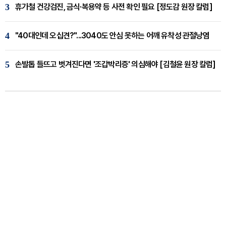
3
휴가철 건강검진, 금식·복용약 등 사전 확인 필요 [정도감 원장 칼럼]
4
"40대인데 오십견?"...3040도 안심 못하는 어깨 유착성 관절낭염
5
손발톱 들뜨고 벗겨진다면 '조갑박리증' 의심해야 [김철윤 원장 칼럼]