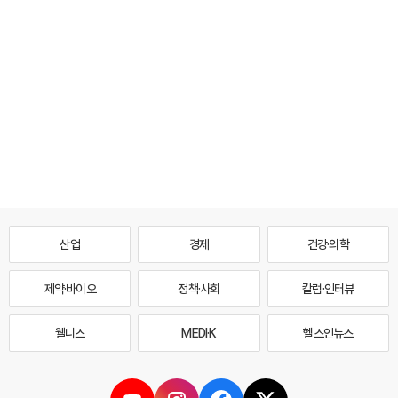
산업
경제
건강·의학
제약·바이오
정책·사회
칼럼·인터뷰
웰니스
MEDI·K
헬스인뉴스