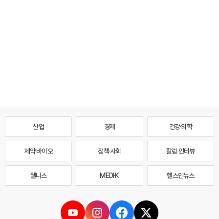
산업
경제
건강·의학
제약·바이오
정책·사회
칼럼·인터뷰
웰니스
MEDI·K
헬스인뉴스