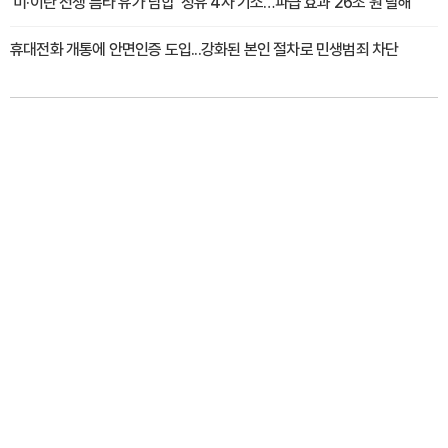
'미·이란 전쟁 틈타 유가 담합' 정유 4사 기소…파급 효과 26조 원 달해
휴대전화 개통에 안면인증 도입...강화된 본인 절차로 민생범죄 차단