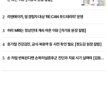
2
리엔에이치, 암경험자 대상 ‘RE:CAN 푸드테라피’ 운영
3
허리 MRI는 정상인데 계속 아픈 이유 [차기용 원장 칼럼]
4
휴가철 건강검진, 금식·복용약 등 사전 확인 필요 [정도감 원장 칼럼]
5
손 저림 반복된다면 손목터널증후군 진단과 치료 시기 살펴야 [김동현 원장 칼럼]