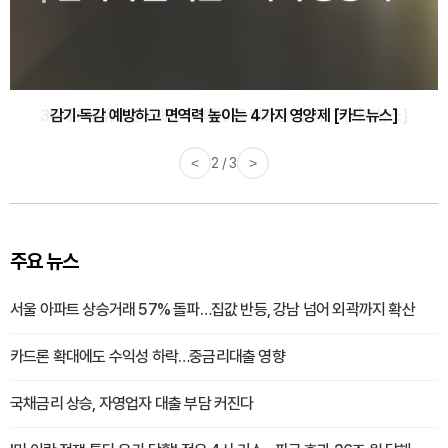
감기·독감 예방하고 면역력 높이는 4가지 영양제 [카드뉴스]
<
3 / 3
>
주요 뉴스
서울 아파트 상승거래 57% 돌파…집값 반등, 강남 넘어 외곽까지 확산
카드론 확대에도 수익성 하락…중금리대출 영향
국채금리 상승, 자영업자 대출 부담 커진다