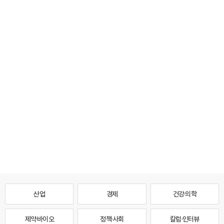
산업
경제
건강·의학
제약·바이오
정책·사회
칼럼·인터뷰