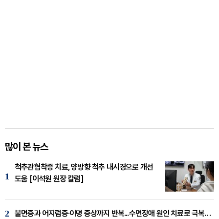
많이 본 뉴스
척추관협착증 치료, 양방향 척추 내시경으로 개선
1
도움 [이석원 원장 칼럼]
2
불면증과 어지럼증·이명 증상까지 반복...수면장애 원인 치료로 극복해야