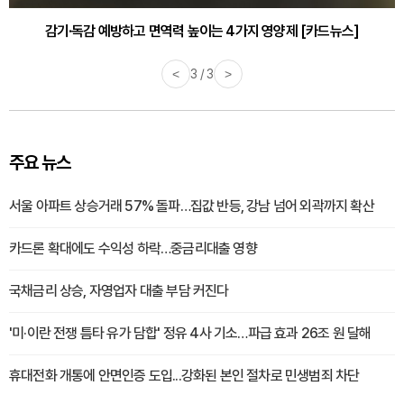
감기·독감 예방하고 면역력 높이는 4가지 영양제 [카드뉴스]
<
3 / 3
>
주요 뉴스
서울 아파트 상승거래 57% 돌파…집값 반등, 강남 넘어 외곽까지 확산
카드론 확대에도 수익성 하락…중금리대출 영향
국채금리 상승, 자영업자 대출 부담 커진다
'미·이란 전쟁 틈타 유가 담합' 정유 4사 기소…파급 효과 26조 원 달해
휴대전화 개통에 안면인증 도입...강화된 본인 절차로 민생범죄 차단