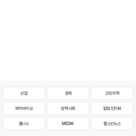
산업
경제
건강·의학
제약·바이오
정책·사회
칼럼·인터뷰
웰니스
MEDI·K
헬스인뉴스