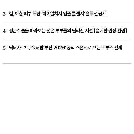
3
킵, 아침 피부 위한 '하이알차저 앰플 클렌저' 솔루션 공개
4
정관수술을 바라보는 젊은 부부들의 달라진 시선 [윤지환 원장 칼럼]
5
닥터자르트, '워터밤 부산 2026' 공식 스폰서로 브랜드 부스 전개