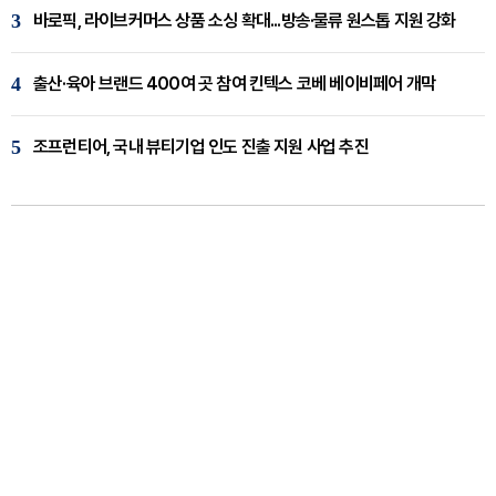
3
바로픽, 라이브커머스 상품 소싱 확대...방송·물류 원스톱 지원 강화
4
출산·육아 브랜드 400여 곳 참여 킨텍스 코베 베이비페어 개막
5
조프런티어, 국내 뷰티기업 인도 진출 지원 사업 추진