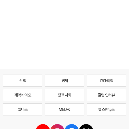
산업
경제
건강·의학
제약·바이오
정책·사회
칼럼·인터뷰
웰니스
MEDI·K
헬스인뉴스