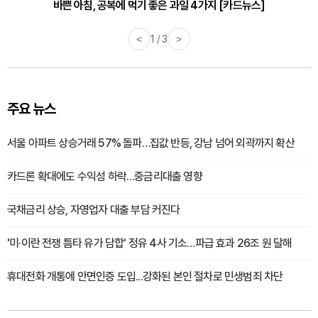
바쁜 아침, 공복에 먹기 좋은 과일 4가지 [카드뉴스]
<
1 / 3
>
주요 뉴스
서울 아파트 상승거래 57% 돌파…집값 반등, 강남 넘어 외곽까지 확산
카드론 확대에도 수익성 하락…중금리대출 영향
국채금리 상승, 자영업자 대출 부담 커진다
'미·이란 전쟁 틈타 유가 담합' 정유 4사 기소…파급 효과 26조 원 달해
휴대전화 개통에 안면인증 도입...강화된 본인 절차로 민생범죄 차단