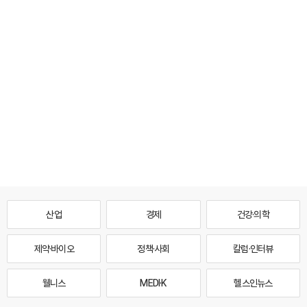
산업
경제
건강·의학
제약·바이오
정책·사회
칼럼·인터뷰
웰니스
MEDI·K
헬스인뉴스