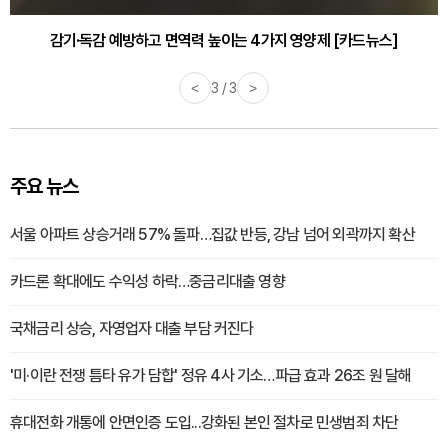
감기·독감 예방하고 면역력 높이는 4가지 영양제 [카드뉴스]
<
3 / 3
>
주요 뉴스
서울 아파트 상승거래 57% 돌파…집값 반등, 강남 넘어 외곽까지 확산
카드론 확대에도 수익성 하락…중금리대출 영향
국채금리 상승, 자영업자 대출 부담 커진다
'미·이란 전쟁 틈타 유가 담합' 정유 4사 기소…파급 효과 26조 원 달해
휴대전화 개통에 안면인증 도입...강화된 본인 절차로 민생범죄 차단