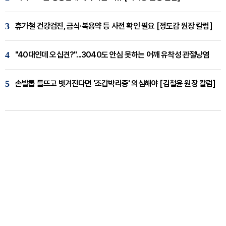
3
휴가철 건강검진, 금식·복용약 등 사전 확인 필요 [정도감 원장 칼럼]
4
"40대인데 오십견?"...3040도 안심 못하는 어깨 유착성 관절낭염
5
손발톱 들뜨고 벗겨진다면 '조갑박리증' 의심해야 [김철윤 원장 칼럼]