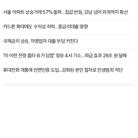
서울 아파트 상승거래 57% 돌파…집값 반등, 강남 넘어 외곽까지 확산
카드론 확대에도 수익성 하락…중금리대출 영향
국채금리 상승, 자영업자 대출 부담 커진다
'미·이란 전쟁 틈타 유가 담합' 정유 4사 기소…파급 효과 26조 원 달해
휴대전화 개통에 안면인증 도입...강화된 본인 절차로 민생범죄 차단