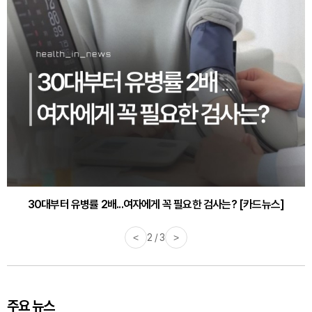
30대부터 유병률 2배...여자에게 꼭 필요한 검사는? [카드뉴스]
감기·독감 예방하고 면역력 높이는 4가지 영양제 [카드뉴스]
<
2 / 3
>
주요 뉴스