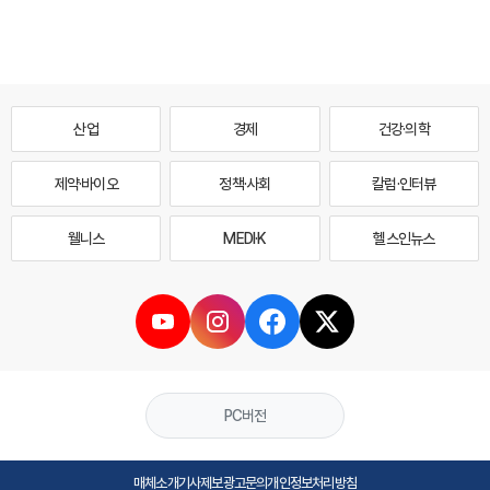
산업
경제
건강·의학
제약·바이오
정책·사회
칼럼·인터뷰
웰니스
MEDI·K
헬스인뉴스
PC버전
매체소개
기사제보
광고문의
개인정보처리방침