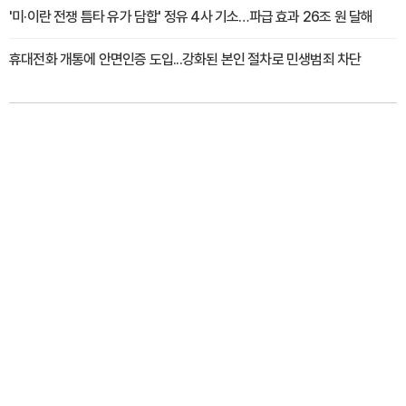
'미·이란 전쟁 틈타 유가 담합' 정유 4사 기소…파급 효과 26조 원 달해
휴대전화 개통에 안면인증 도입...강화된 본인 절차로 민생범죄 차단