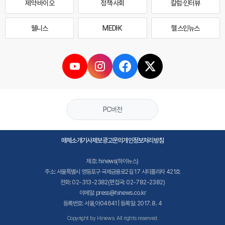
제약·바이오
정책·사회
칼럼·인터뷰
웰니스
MEDI·K
헬스인뉴스
PC버전
매체소개
기사제보
광고문의
개인정보처리방침
제호: hinews(하이뉴스)
주소: 서울특별시 영등포구 국제금융로2길 17 시티플라자 421호
전화: 02-313-2382(편집국: 02-782-2382)
이메일: press@hinews.co.kr
등록번호: 서울,아04641 | 등록일: 2017. 8. 4
Copyright by Hinews. All rights reserved.