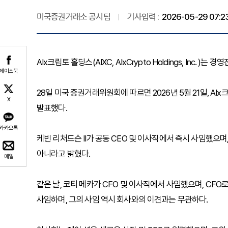
미국증권거래소 공시팀
기사입력 :
2026-05-29 07:2
AIx크립토 홀딩스(AIXC, AIxCrypto Holdings, Inc.
페이스북
28일 미국 증권거래위원회에 따르면 2026년 5월 21일, A
X
발표했다.
카카오톡
케빈 리처드슨 II가 공동 CEO 및 이사직에서 즉시 사임했으며
아니라고 밝혔다.
메일
같은 날, 코티 메카가 CFO 및 이사직에서 사임했으며, CFO
사임하며, 그의 사임 역시 회사와의 이견과는 무관하다.