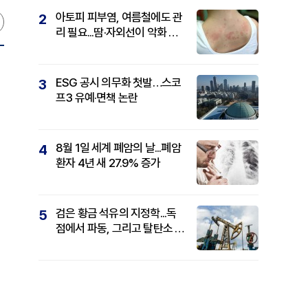
아토피 피부염, 여름철에도 관
2
리 필요...땀·자외선이 악화 요
인
ESG 공시 의무화 첫발…스코
3
프3 유예·면책 논란
8월 1일 세계 폐암의 날...폐암
4
환자 4년 새 27.9% 증가
검은 황금 석유의 지정학...독
5
점에서 파동, 그리고 탈탄소 패
권까지