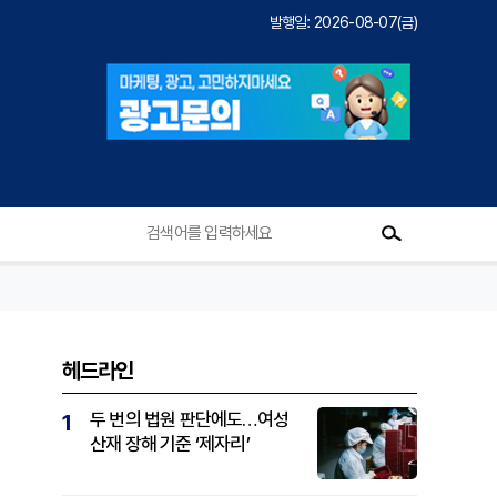
발행일: 2026-08-07(금)
헤드라인
두 번의 법원 판단에도…여성
1
산재 장해 기준 ‘제자리’