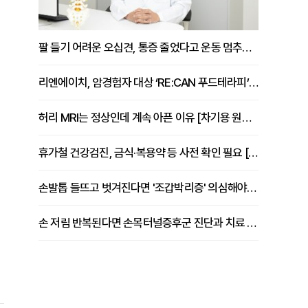
팔 들기 어려운 오십견, 통증 줄었다고 운동 멈추면 안 되는 이유 [이병욱 원장 칼럼]
리엔에이치, 암경험자 대상 ‘RE:CAN 푸드테라피’ 운영
허리 MRI는 정상인데 계속 아픈 이유 [차기용 원장 칼럼]
휴가철 건강검진, 금식·복용약 등 사전 확인 필요 [정도감 원장 칼럼]
손발톱 들뜨고 벗겨진다면 '조갑박리증' 의심해야 [김철윤 원장 칼럼]
손 저림 반복된다면 손목터널증후군 진단과 치료 시기 살펴야 [김동현 원장 칼럼]