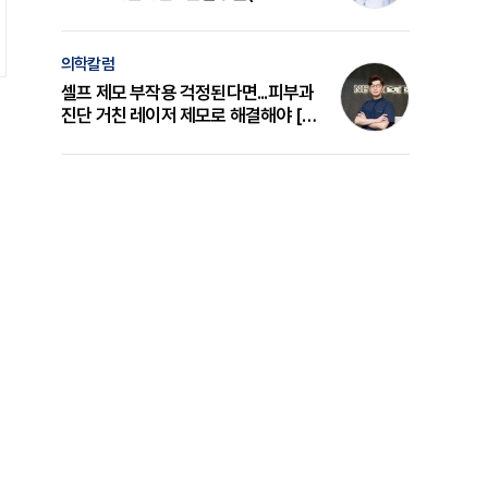
의 원리와 선택 기준 [길건 원장 칼럼]
의학칼럼
셀프 제모 부작용 걱정된다면...피부과
진단 거친 레이저 제모로 해결해야 [변
준석 원장 칼럼]