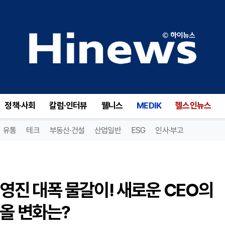
AIx크립토 홀딩스(AIXC), 경영진 대폭 물갈이! 새로운 CEO의 등장과 사업 부문 종료가 가져올 변화는?
정책·사회
칼럼·인터뷰
웰니스
MEDIK
헬스인뉴스
유통
테크
부동산·건설
산업일반
ESG
인사·부고
 경영진 대폭 물갈이! 새로운 CEO의
올 변화는?