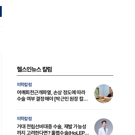
헬스인뉴스 칼럼
의학칼럼
어깨회전근개파열, 손상 정도에 따라
수술 여부 결정해야 [박근민 원장 칼
럼]
의학칼럼
거대 전립선비대증 수술, 재발 가능성
까지 고려한다면? 홀렙수술(HoLEP)