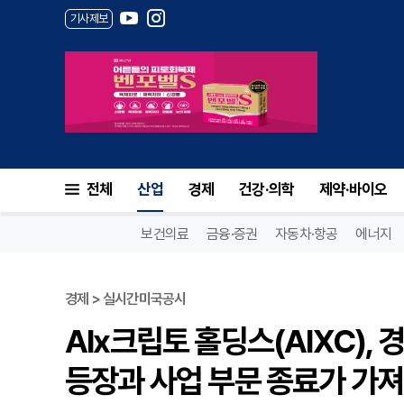
기사제보
전체
산업
경제
건강·의학
제약·바이오
보건의료
금융·증권
자동차·항공
에너지
경제 > 실시간미국공시
AIx크립토 홀딩스(AIXC),
등장과 사업 부문 종료가 가져