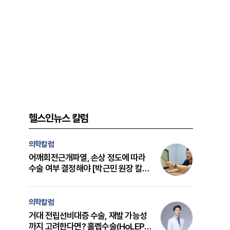
헬스인뉴스 칼럼
의학칼럼
어깨회전근개파열, 손상 정도에 따라
수술 여부 결정해야 [박근민 원장 칼
럼]
의학칼럼
거대 전립선비대증 수술, 재발 가능성
까지 고려한다면? 홀렙수술(HoLEP)