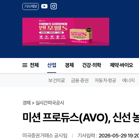
기사제보
미션 프로듀스(AVO), 신선 
전체
산업
경제
건강·의학
제약·바이오
보건의료
금융·증권
자동차·항공
에너지
경제 > 실시간미국공시
미션 프로듀스(AVO), 신선 
미국증권거래소 공시팀
기사입력 :
2026-05-29 19:2