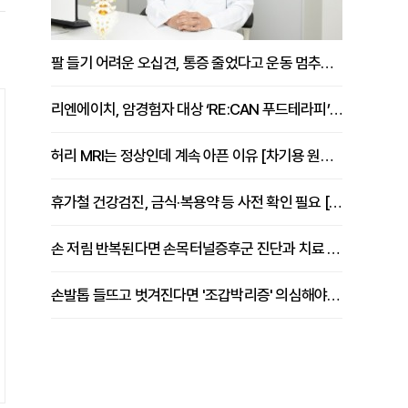
팔 들기 어려운 오십견, 통증 줄었다고 운동 멈추면 안 되는 이유 [이병욱 원장 칼럼]
리엔에이치, 암경험자 대상 ‘RE:CAN 푸드테라피’ 운영
허리 MRI는 정상인데 계속 아픈 이유 [차기용 원장 칼럼]
휴가철 건강검진, 금식·복용약 등 사전 확인 필요 [정도감 원장 칼럼]
손 저림 반복된다면 손목터널증후군 진단과 치료 시기 살펴야 [김동현 원장 칼럼]
손발톱 들뜨고 벗겨진다면 '조갑박리증' 의심해야 [김철윤 원장 칼럼]