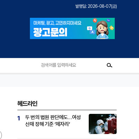
발행일: 2026-08-07(금)
헤드라인
두 번의 법원 판단에도…여성
1
산재 장해 기준 ‘제자리’