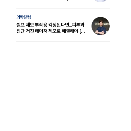
의 원리와 선택 기준 [길건 원장 칼럼]
의학칼럼
셀프 제모 부작용 걱정된다면...피부과
진단 거친 레이저 제모로 해결해야 [변
준석 원장 칼럼]