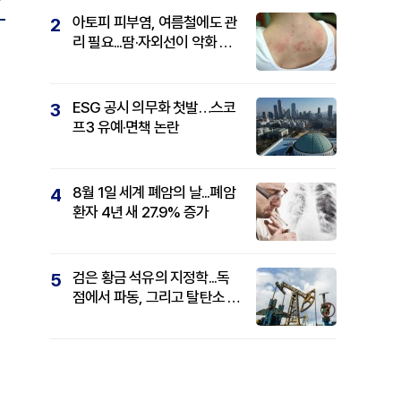
아토피 피부염, 여름철에도 관
2
리 필요...땀·자외선이 악화 요
인
ESG 공시 의무화 첫발…스코
3
프3 유예·면책 논란
8월 1일 세계 폐암의 날...폐암
4
환자 4년 새 27.9% 증가
검은 황금 석유의 지정학...독
5
점에서 파동, 그리고 탈탄소 패
권까지