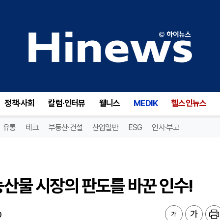
농산물 시장의 판도를 바꾼 인수!
정책·사회
칼럼·인터뷰
웰니스
MEDIK
헬스인뉴스
유통
테크
부동산·건설
산업일반
ESG
인사·부고
농산물 시장의 판도를 바꾼 인수!
0