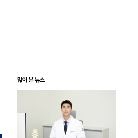
째
험
.
많이 본 뉴스