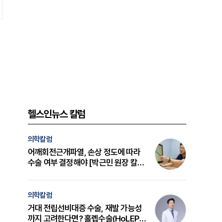
헬스인뉴스 칼럼
의학칼럼
어깨회전근개파열, 손상 정도에 따라
수술 여부 결정해야 [박근민 원장 칼
럼]
의학칼럼
거대 전립선비대증 수술, 재발 가능성
까지 고려한다면? 홀렙수술(HoLEP)