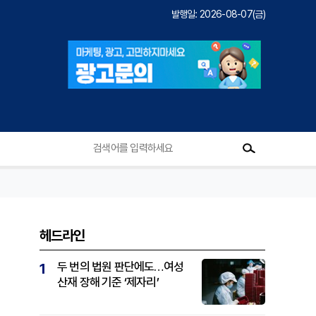
발행일: 2026-08-07(금)
헤드라인
두 번의 법원 판단에도…여성
1
산재 장해 기준 ‘제자리’