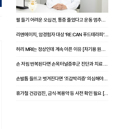
팔 들기 어려운 오십견, 통증 줄었다고 운동 멈추면 안 되는 이유 [이병욱 원장 칼럼]
리엔에이치, 암경험자 대상 ‘RE:CAN 푸드테라피’ 운영
허리 MRI는 정상인데 계속 아픈 이유 [차기용 원장 칼럼]
손 저림 반복된다면 손목터널증후군 진단과 치료 시기 살펴야 [김동현 원장 칼럼]
손발톱 들뜨고 벗겨진다면 '조갑박리증' 의심해야 [김철윤 원장 칼럼]
휴가철 건강검진, 금식·복용약 등 사전 확인 필요 [정도감 원장 칼럼]