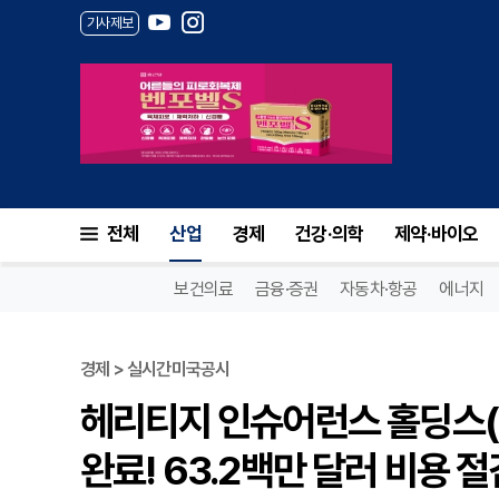
기사제보
전체
산업
경제
건강·의학
제약·바이오
보건의료
금융·증권
자동차·항공
에너지
경제 > 실시간미국공시
헤리티지 인슈어런스 홀딩스(H
완료! 63.2백만 달러 비용 