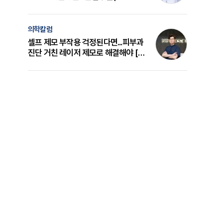
의 원리와 선택 기준 [길건 원장 칼럼]
의학칼럼
셀프 제모 부작용 걱정된다면...피부과
진단 거친 레이저 제모로 해결해야 [변
준석 원장 칼럼]