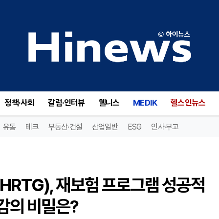
헤리티지 인슈어런스 홀딩스(HRTG), 재보험 프로그램 성공적 완료! 63.2백만 달러 비용 절감의 비밀은?
정책·사회
칼럼·인터뷰
웰니스
MEDIK
헬스인뉴스
유통
테크
부동산·건설
산업일반
ESG
인사·부고
RTG), 재보험 프로그램 성공적
절감의 비밀은?