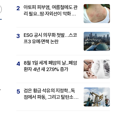
아토피 피부염, 여름철에도 관
2
리 필요...땀·자외선이 악화 요
인
ESG 공시 의무화 첫발…스코
3
프3 유예·면책 논란
8월 1일 세계 폐암의 날...폐암
4
환자 4년 새 27.9% 증가
.
검은 황금 석유의 지정학...독
5
점에서 파동, 그리고 탈탄소 패
권까지