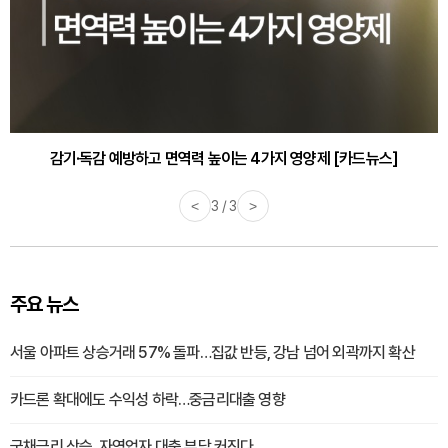
감기·독감 예방하고 면역력 높이는 4가지 영양제 [카드뉴스]
<
3 / 3
>
주요 뉴스
서울 아파트 상승거래 57% 돌파…집값 반등, 강남 넘어 외곽까지 확산
카드론 확대에도 수익성 하락…중금리대출 영향
국채금리 상승, 자영업자 대출 부담 커진다