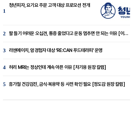
청년피자, 요기요 주문 고객 대상 프로모션 전개
1
2
팔 들기 어려운 오십견, 통증 줄었다고 운동 멈추면 안 되는 이유 [이병욱 원장 칼럼]
3
리엔에이치, 암경험자 대상 ‘RE:CAN 푸드테라피’ 운영
4
허리 MRI는 정상인데 계속 아픈 이유 [차기용 원장 칼럼]
5
휴가철 건강검진, 금식·복용약 등 사전 확인 필요 [정도감 원장 칼럼]