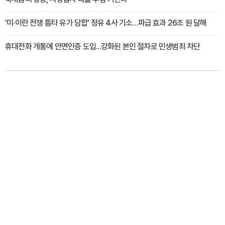
'미·이란 전쟁 틈타 유가 담합' 정유 4사 기소…파급 효과 26조 원 달해
휴대전화 개통에 안면인증 도입...강화된 본인 절차로 민생범죄 차단