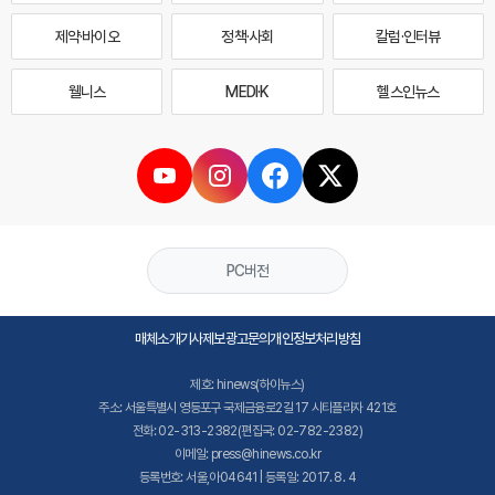
제약·바이오
정책·사회
칼럼·인터뷰
웰니스
MEDI·K
헬스인뉴스
PC버전
매체소개
기사제보
광고문의
개인정보처리방침
제호: hinews(하이뉴스)
주소: 서울특별시 영등포구 국제금융로2길 17 시티플라자 421호
전화: 02-313-2382(편집국: 02-782-2382)
이메일: press@hinews.co.kr
등록번호: 서울,아04641 | 등록일: 2017. 8. 4