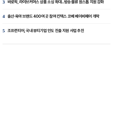
3
바로픽, 라이브커머스 상품 소싱 확대...방송·물류 원스톱 지원 강화
4
출산·육아 브랜드 400여 곳 참여 킨텍스 코베 베이비페어 개막
5
조프런티어, 국내 뷰티기업 인도 진출 지원 사업 추진