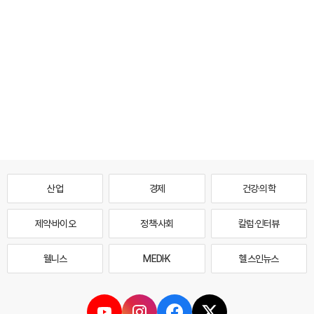
산업
경제
건강·의학
제약·바이오
정책·사회
칼럼·인터뷰
웰니스
MEDI·K
헬스인뉴스