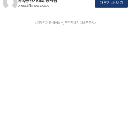
미국증권거래소 공시팀
다른기사 보기
press@hinews.co.kr
<저작권자 © 하이뉴스, 무단전재 및 재배포 금지>