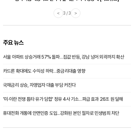
<
3 / 3
>
주요 뉴스
서울 아파트 상승거래 57% 돌파…집값 반등, 강남 넘어 외곽까지 확산
카드론 확대에도 수익성 하락…중금리대출 영향
국채금리 상승, 자영업자 대출 부담 커진다
'미·이란 전쟁 틈타 유가 담합' 정유 4사 기소…파급 효과 26조 원 달해
휴대전화 개통에 안면인증 도입...강화된 본인 절차로 민생범죄 차단