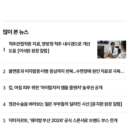
많이 본 뉴스
척추관협착증 치료, 양방향 척추 내시경으로 개선
1
도움 [이석원 원장 칼럼]
2
불면증과 어지럼증·이명 증상까지 반복...수면장애 원인 치료로 극복해야
3
킵, 아침 피부 위한 '하이알차저 앰플 클렌저' 솔루션 공개
4
정관수술을 바라보는 젊은 부부들의 달라진 시선 [윤지환 원장 칼럼]
5
닥터자르트, '워터밤 부산 2026' 공식 스폰서로 브랜드 부스 전개