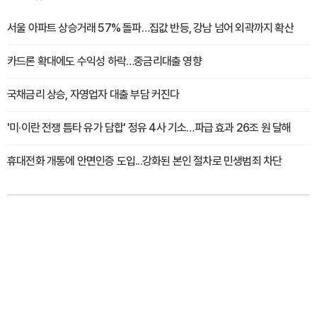
서울 아파트 상승거래 57% 돌파…집값 반등, 강남 넘어 외곽까지 확산
카드론 확대에도 수익성 하락…중금리대출 영향
국채금리 상승, 자영업자 대출 부담 커진다
'미·이란 전쟁 틈타 유가 담합' 정유 4사 기소…파급 효과 26조 원 달해
휴대전화 개통에 안면인증 도입...강화된 본인 절차로 민생범죄 차단