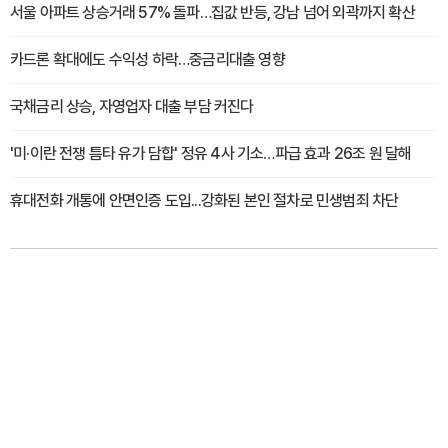
서울 아파트 상승거래 57% 돌파…집값 반등, 강남 넘어 외곽까지 확산
카드론 확대에도 수익성 하락…중금리대출 영향
국채금리 상승, 자영업자 대출 부담 커진다
'미·이란 전쟁 틈타 유가 담합' 정유 4사 기소…파급 효과 26조 원 달해
휴대전화 개통에 안면인증 도입...강화된 본인 절차로 민생범죄 차단