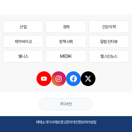
산업
경제
건강·의학
제약·바이오
정책·사회
칼럼·인터뷰
웰니스
MEDI·K
헬스인뉴스
PC버전
매체소개
기사제보
광고문의
개인정보처리방침