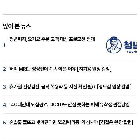
많이 본 뉴스
청년피자, 요기요 주문 고객 대상 프로모션 전개
1
2
허리 MRI는 정상인데 계속 아픈 이유 [차기용 원장 칼럼]
3
휴가철 건강검진, 금식·복용약 등 사전 확인 필요 [정도감 원장 칼럼]
4
"40대인데 오십견?"...3040도 안심 못하는 어깨 유착성 관절낭염
5
손발톱 들뜨고 벗겨진다면 '조갑박리증' 의심해야 [김철윤 원장 칼럼]