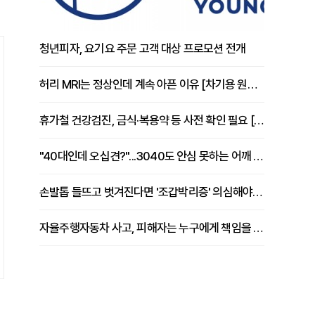
청년피자, 요기요 주문 고객 대상 프로모션 전개
허리 MRI는 정상인데 계속 아픈 이유 [차기용 원장 칼럼]
휴가철 건강검진, 금식·복용약 등 사전 확인 필요 [정도감 원장 칼럼]
"40대인데 오십견?"...3040도 안심 못하는 어깨 유착성 관절낭염
손발톱 들뜨고 벗겨진다면 '조갑박리증' 의심해야 [김철윤 원장 칼럼]
자율주행자동차 사고, 피해자는 누구에게 책임을 물을 수 있을까