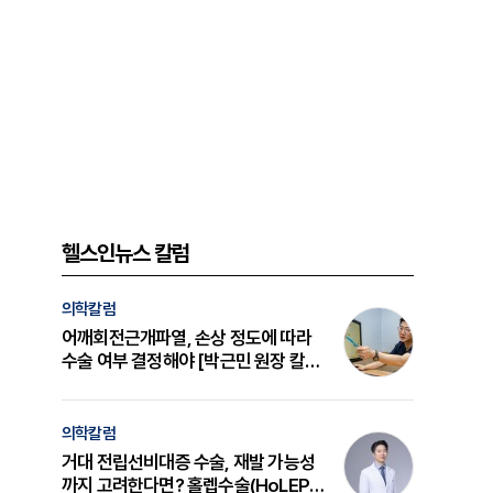
헬스인뉴스 칼럼
의학칼럼
어깨회전근개파열, 손상 정도에 따라
수술 여부 결정해야 [박근민 원장 칼
럼]
의학칼럼
거대 전립선비대증 수술, 재발 가능성
까지 고려한다면? 홀렙수술(HoLEP)