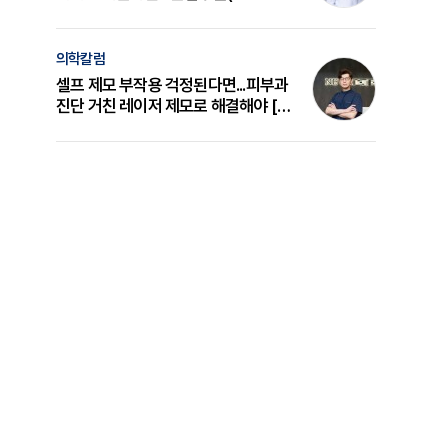
의 원리와 선택 기준 [길건 원장 칼럼]
의학칼럼
셀프 제모 부작용 걱정된다면...피부과
진단 거친 레이저 제모로 해결해야 [변
준석 원장 칼럼]