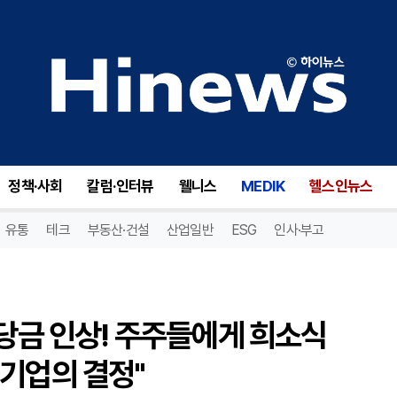
존슨 아웃도어스(JOUT), 배당금 인상! 주주들에게 희소식 전하는 글로벌 아웃도어 혁신 기업의 결정"
정책·사회
칼럼·인터뷰
웰니스
MEDIK
헬스인뉴스
유통
테크
부동산·건설
산업일반
ESG
인사·부고
배당금 인상! 주주들에게 희소식
기업의 결정"