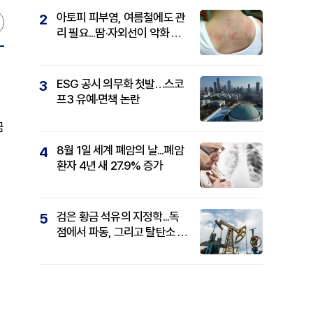
아토피 피부염, 여름철에도 관
2
리 필요...땀·자외선이 악화 요
인
ESG 공시 의무화 첫발…스코
3
프3 유예·면책 논란
금
8월 1일 세계 폐암의 날...폐암
4
환자 4년 새 27.9% 증가
검은 황금 석유의 지정학...독
5
점에서 파동, 그리고 탈탄소 패
권까지