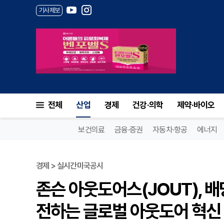
기사제보
전체
산업
경제
건강·의학
제약·바이오
보건의료
금융·증권
자동차·항공
에너지
경제 > 실시간미국공시
존슨 아웃도어스(JOUT), 
전하는 글로벌 아웃도어 혁신 