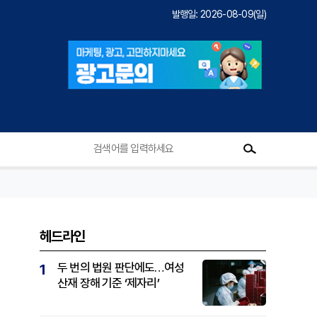
발행일: 2026-08-09(일)
헤드라인
두 번의 법원 판단에도…여성
1
산재 장해 기준 ‘제자리’