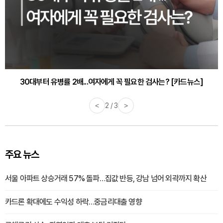
30대부터 유병률 2배...여자에게 꼭 필요한 검사는? [카드뉴스]
감기·독감 예방하고 면역력 높이는 4가지 영양제 [카드뉴스]
<
2 / 3
>
주요 뉴스
서울 아파트 상승거래 57% 돌파…집값 반등, 강남 넘어 외곽까지 확산
카드론 확대에도 수익성 하락…중금리대출 영향