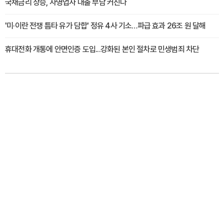
국채금리 상승, 자영업자 대출 부담 커진다
'미·이란 전쟁 틈타 유가 담합' 정유 4사 기소…파급 효과 26조 원 달해
휴대전화 개통에 안면인증 도입...강화된 본인 절차로 민생범죄 차단