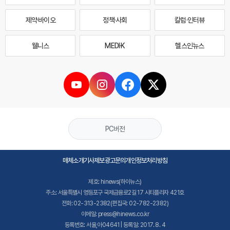
제약·바이오
정책·사회
칼럼·인터뷰
웰니스
MEDI·K
헬스인뉴스
PC버전
매체소개
기사제보
광고문의
개인정보처리방침
제호: hinews(하이뉴스)
주소: 서울특별시 영등포구 국제금융로2길 17 시티플라자 421호
전화: 02-313-2382(편집국: 02-782-2382)
이메일: press@hinews.co.kr
등록번호: 서울,아04641 | 등록일: 2017. 8. 4