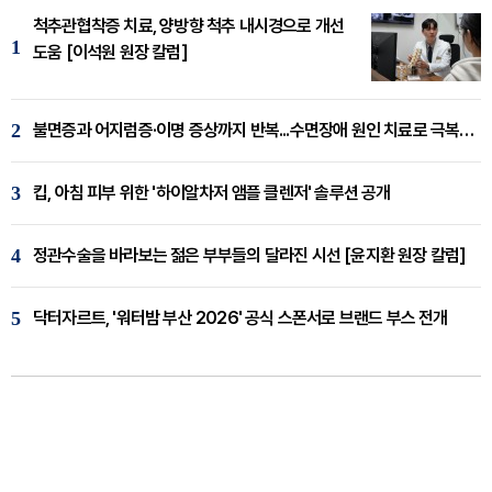
척추관협착증 치료, 양방향 척추 내시경으로 개선
1
도움 [이석원 원장 칼럼]
2
불면증과 어지럼증·이명 증상까지 반복...수면장애 원인 치료로 극복해야
3
킵, 아침 피부 위한 '하이알차저 앰플 클렌저' 솔루션 공개
4
정관수술을 바라보는 젊은 부부들의 달라진 시선 [윤지환 원장 칼럼]
5
닥터자르트, '워터밤 부산 2026' 공식 스폰서로 브랜드 부스 전개