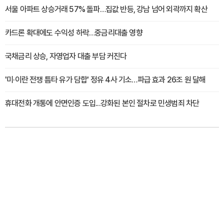
서울 아파트 상승거래 57% 돌파…집값 반등, 강남 넘어 외곽까지 확산
카드론 확대에도 수익성 하락…중금리대출 영향
국채금리 상승, 자영업자 대출 부담 커진다
'미·이란 전쟁 틈타 유가 담합' 정유 4사 기소…파급 효과 26조 원 달해
휴대전화 개통에 안면인증 도입...강화된 본인 절차로 민생범죄 차단