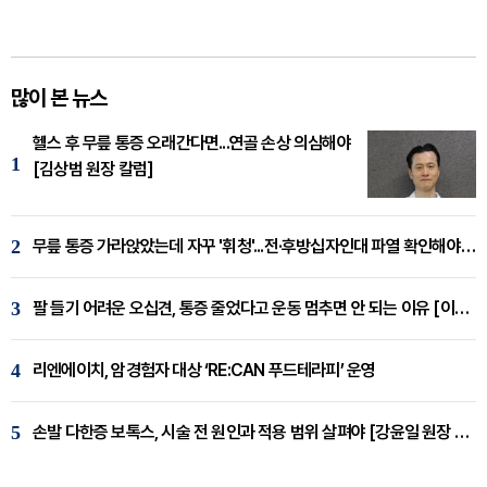
많이 본 뉴스
헬스 후 무릎 통증 오래간다면...연골 손상 의심해야
1
[김상범 원장 칼럼]
2
무릎 통증 가라앉았는데 자꾸 '휘청'...전·후방십자인대 파열 확인해야 [곽우경 원장 칼럼]
3
팔 들기 어려운 오십견, 통증 줄었다고 운동 멈추면 안 되는 이유 [이병욱 원장 칼럼]
4
리엔에이치, 암경험자 대상 ‘RE:CAN 푸드테라피’ 운영
5
손발 다한증 보톡스, 시술 전 원인과 적용 범위 살펴야 [강윤일 원장 칼럼]