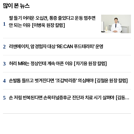
많이 본 뉴스
팔 들기 어려운 오십견, 통증 줄었다고 운동 멈추면
1
안 되는 이유 [이병욱 원장 칼럼]
2
리엔에이치, 암경험자 대상 ‘RE:CAN 푸드테라피’ 운영
3
허리 MRI는 정상인데 계속 아픈 이유 [차기용 원장 칼럼]
4
손발톱 들뜨고 벗겨진다면 '조갑박리증' 의심해야 [김철윤 원장 칼럼]
5
손 저림 반복된다면 손목터널증후군 진단과 치료 시기 살펴야 [김동현 원장 칼럼]