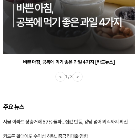
바쁜 아침, 공복에 먹기 좋은 과일 4가지 [카드뉴스]
<
1 / 3
>
주요 뉴스
서울 아파트 상승거래 57% 돌파…집값 반등, 강남 넘어 외곽까지 확산
카드론 확대에도 수익성 하락…중금리대출 영향