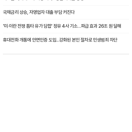
국채금리 상승, 자영업자 대출 부담 커진다
'미·이란 전쟁 틈타 유가 담합' 정유 4사 기소…파급 효과 26조 원 달해
휴대전화 개통에 안면인증 도입...강화된 본인 절차로 민생범죄 차단