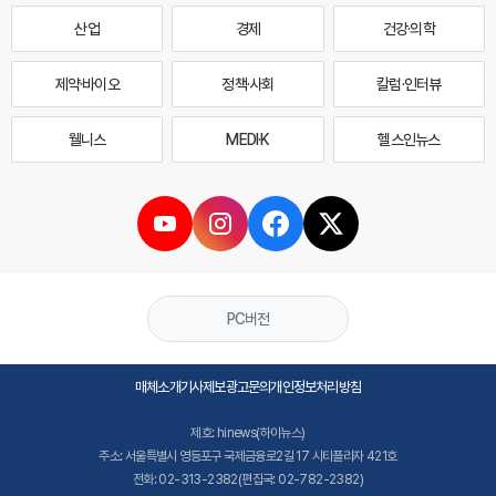
산업
경제
건강·의학
제약·바이오
정책·사회
칼럼·인터뷰
웰니스
MEDI·K
헬스인뉴스
PC버전
매체소개
기사제보
광고문의
개인정보처리방침
제호: hinews(하이뉴스)
주소: 서울특별시 영등포구 국제금융로2길 17 시티플라자 421호
전화: 02-313-2382(편집국: 02-782-2382)