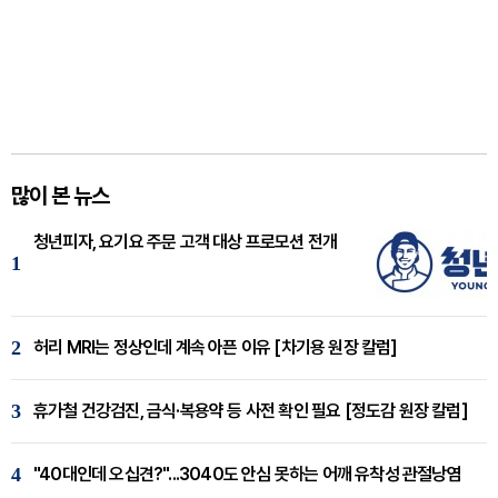
많이 본 뉴스
청년피자, 요기요 주문 고객 대상 프로모션 전개
1
2
허리 MRI는 정상인데 계속 아픈 이유 [차기용 원장 칼럼]
3
휴가철 건강검진, 금식·복용약 등 사전 확인 필요 [정도감 원장 칼럼]
4
"40대인데 오십견?"...3040도 안심 못하는 어깨 유착성 관절낭염