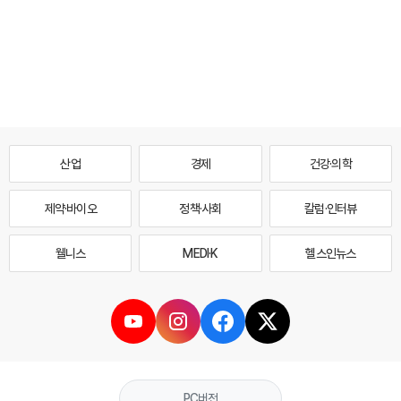
산업
경제
건강·의학
제약·바이오
정책·사회
칼럼·인터뷰
웰니스
MEDI·K
헬스인뉴스
PC버전