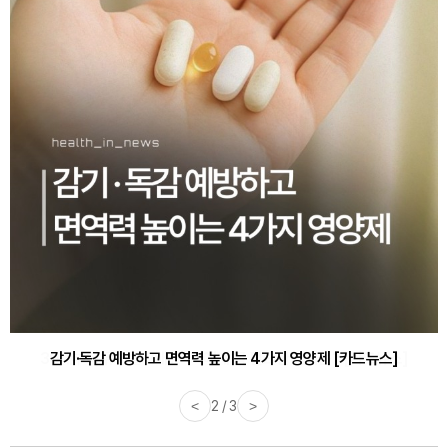
감기·독감 예방하고 면역력 높이는 4가지 영양제 [카드뉴스]
<
3 / 3
>