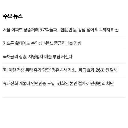
주요 뉴스
서울 아파트 상승거래 57% 돌파…집값 반등, 강남 넘어 외곽까지 확산
카드론 확대에도 수익성 하락…중금리대출 영향
국채금리 상승, 자영업자 대출 부담 커진다
'미·이란 전쟁 틈타 유가 담합' 정유 4사 기소…파급 효과 26조 원 달해
휴대전화 개통에 안면인증 도입...강화된 본인 절차로 민생범죄 차단