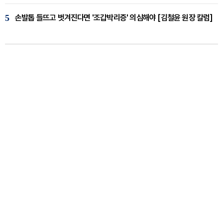
5
손발톱 들뜨고 벗겨진다면 '조갑박리증' 의심해야 [김철윤 원장 칼럼]