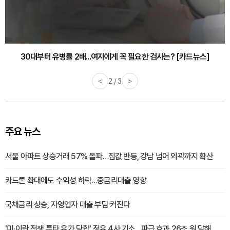
감기·독감 예방하고 면역력 높이는 4가지 영양제 [카드뉴스]
<
3 / 3
>
주요 뉴스
서울 아파트 상승거래 57% 돌파…집값 반등, 강남 넘어 외곽까지 확산
카드론 확대에도 수익성 하락…중금리대출 영향
국채금리 상승, 자영업자 대출 부담 커진다
'미·이란 전쟁 틈타 유가 담합' 정유 4사 기소…파급 효과 26조 원 달해