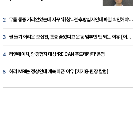
2
무릎 통증 가라앉았는데 자꾸 '휘청'...전·후방십자인대 파열 확인해야 [곽우경 원장 칼럼]
3
팔 들기 어려운 오십견, 통증 줄었다고 운동 멈추면 안 되는 이유 [이병욱 원장 칼럼]
4
리엔에이치, 암경험자 대상 ‘RE:CAN 푸드테라피’ 운영
5
허리 MRI는 정상인데 계속 아픈 이유 [차기용 원장 칼럼]