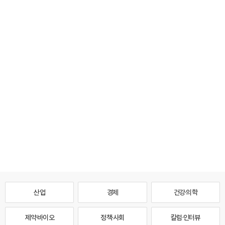
산업
경제
건강·의학
제약·바이오
정책·사회
칼럼·인터뷰