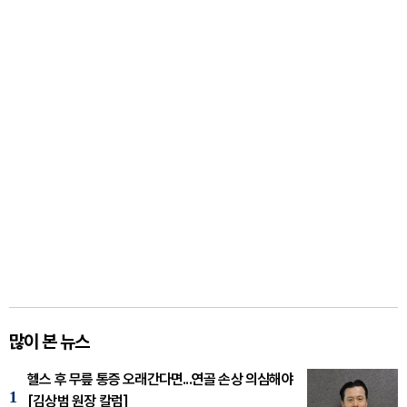
많이 본 뉴스
헬스 후 무릎 통증 오래간다면...연골 손상 의심해야
1
[김상범 원장 칼럼]