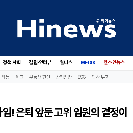
셰브론(CVX), 법률 책임자 사임! 은퇴 앞둔 고위 임원의 결정이 미칠 영향은?
정책·사회
칼럼·인터뷰
웰니스
MEDIK
헬스인뉴스
유통
테크
부동산·건설
산업일반
ESG
인사·부고
사임! 은퇴 앞둔 고위 임원의 결정이