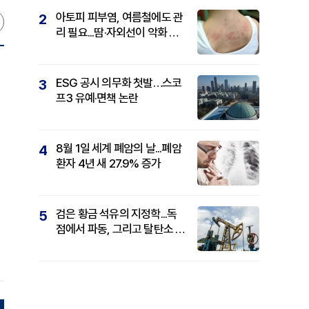
아토피 피부염, 여름철에도 관
2
리 필요...땀·자외선이 악화 요
인
ESG 공시 의무화 첫발…스코
3
프3 유예·면책 논란
8월 1일 세계 폐암의 날...폐암
4
환자 4년 새 27.9% 증가
검은 황금 석유의 지정학...독
5
점에서 파동, 그리고 탈탄소 패
권까지