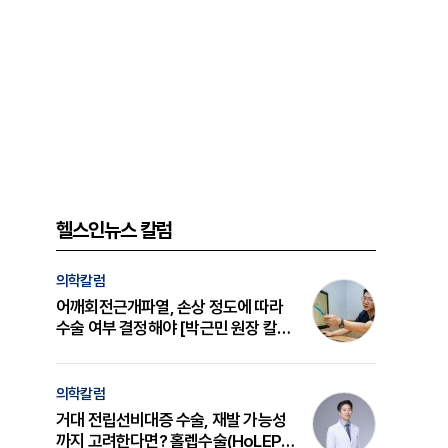
헬스인뉴스 칼럼
의학칼럼
어깨회전근개파열, 손상 정도에 따라
수술 여부 결정해야 [박근민 원장 칼
럼]
의학칼럼
거대 전립선비대증 수술, 재발 가능성
까지 고려한다면? 홀렙수술(HoLEP)