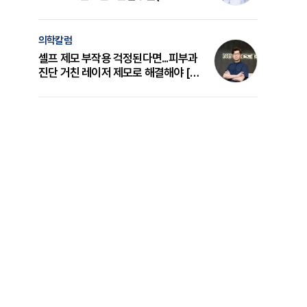
의 원리와 선택 기준 [길건 원장 칼럼]
의학칼럼
셀프 제모 부작용 걱정된다면...피부과
진단 거친 레이저 제모로 해결해야 [변
준석 원장 칼럼]