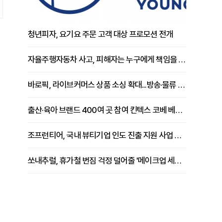
청년피자, 요기요 주문 고객 대상 프로모션 전개
자율주행자동차 사고, 피해자는 누구에게 책임을 물을 수 있을까
바로픽, 라이브커머스 상품 소싱 확대...방송·물류 원스톱 지원 강화
출산·육아 브랜드 400여 곳 참여 킨텍스 코베 베이비페어 개막
조프런티어, 국내 뷰티기업 인도 진출 지원 사업 추진
쏘내추럴, 휴가철 번짐 걱정 덜어줄 '메이크업 세팅 멀티 매직 실러' 제안