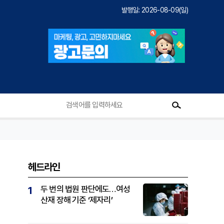
발행일: 2026-08-09(일)
헤드라인
두 번의 법원 판단에도…여성
1
산재 장해 기준 ‘제자리’