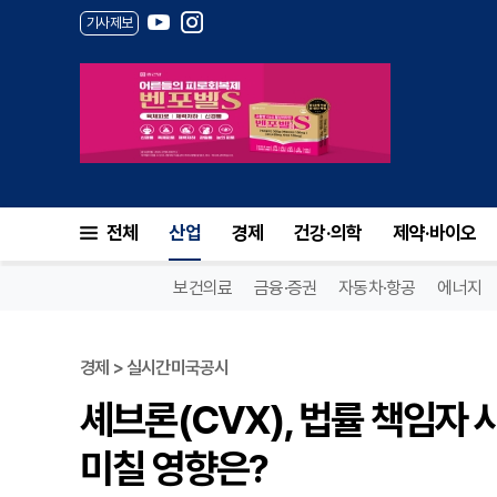
기사제보
전체
산업
경제
건강·의학
제약·바이오
보건의료
금융·증권
자동차·항공
에너지
경제 > 실시간미국공시
셰브론(CVX), 법률 책임자 
미칠 영향은?