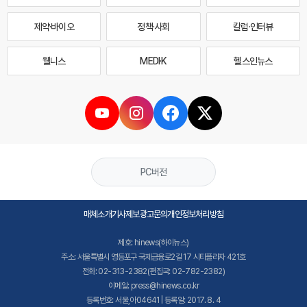
제약·바이오
정책·사회
칼럼·인터뷰
웰니스
MEDI·K
헬스인뉴스
PC버전
매체소개
기사제보
광고문의
개인정보처리방침
제호: hinews(하이뉴스)
주소: 서울특별시 영등포구 국제금융로2길 17 시티플라자 421호
전화: 02-313-2382(편집국: 02-782-2382)
이메일: press@hinews.co.kr
등록번호: 서울,아04641 | 등록일: 2017. 8. 4