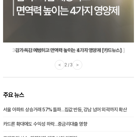
감기·독감 예방하고 면역력 높이는 4가지 영양제 [카드뉴스]
<
3 / 3
>
주요 뉴스
서울 아파트 상승거래 57% 돌파…집값 반등, 강남 넘어 외곽까지 확산
카드론 확대에도 수익성 하락…중금리대출 영향