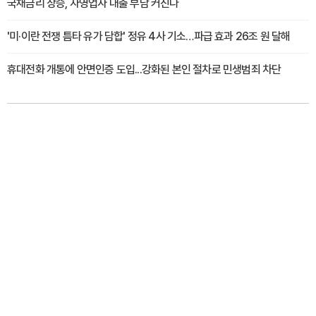
국채금리 상승, 자영업자 대출 부담 커진다
'미·이란 전쟁 틈타 유가 담합' 정유 4사 기소…파급 효과 26조 원 달해
휴대전화 개통에 안면인증 도입...강화된 본인 절차로 민생범죄 차단