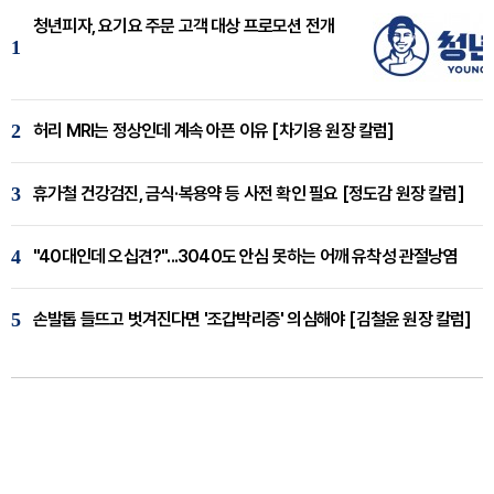
청년피자, 요기요 주문 고객 대상 프로모션 전개
1
2
허리 MRI는 정상인데 계속 아픈 이유 [차기용 원장 칼럼]
3
휴가철 건강검진, 금식·복용약 등 사전 확인 필요 [정도감 원장 칼럼]
4
"40대인데 오십견?"...3040도 안심 못하는 어깨 유착성 관절낭염
5
손발톱 들뜨고 벗겨진다면 '조갑박리증' 의심해야 [김철윤 원장 칼럼]