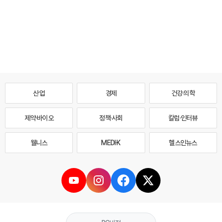
산업
경제
건강·의학
제약·바이오
정책·사회
칼럼·인터뷰
웰니스
MEDI·K
헬스인뉴스