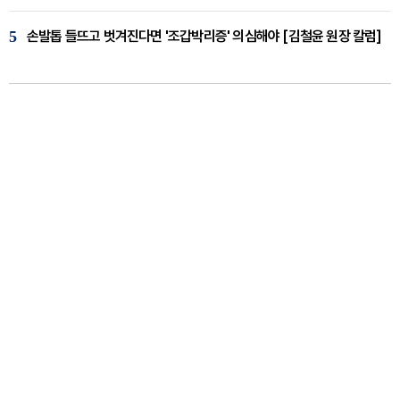
5
손발톱 들뜨고 벗겨진다면 '조갑박리증' 의심해야 [김철윤 원장 칼럼]