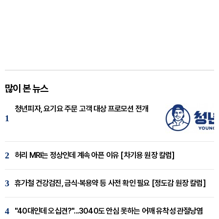
많이 본 뉴스
청년피자, 요기요 주문 고객 대상 프로모션 전개
1
2
허리 MRI는 정상인데 계속 아픈 이유 [차기용 원장 칼럼]
3
휴가철 건강검진, 금식·복용약 등 사전 확인 필요 [정도감 원장 칼럼]
4
"40대인데 오십견?"...3040도 안심 못하는 어깨 유착성 관절낭염