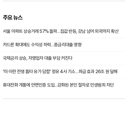
주요 뉴스
서울 아파트 상승거래 57% 돌파…집값 반등, 강남 넘어 외곽까지 확산
카드론 확대에도 수익성 하락…중금리대출 영향
국채금리 상승, 자영업자 대출 부담 커진다
'미·이란 전쟁 틈타 유가 담합' 정유 4사 기소…파급 효과 26조 원 달해
휴대전화 개통에 안면인증 도입...강화된 본인 절차로 민생범죄 차단