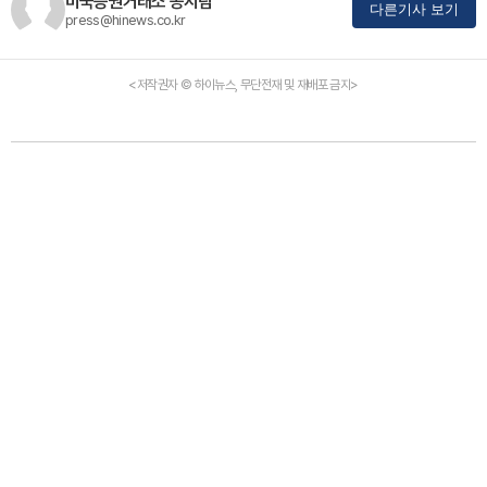
미국증권거래소 공시팀
다른기사 보기
press@hinews.co.kr
<저작권자 © 하이뉴스, 무단전재 및 재배포 금지>