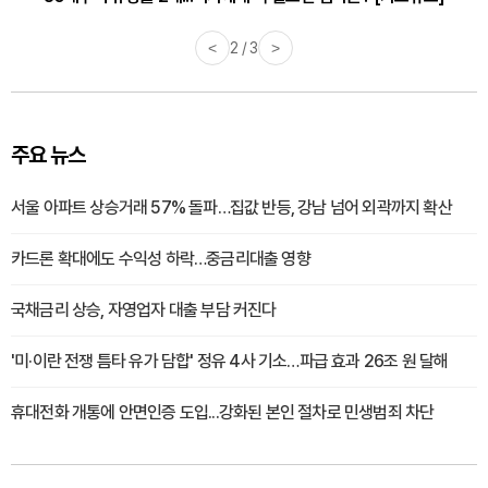
<
2 / 3
>
주요 뉴스
서울 아파트 상승거래 57% 돌파…집값 반등, 강남 넘어 외곽까지 확산
카드론 확대에도 수익성 하락…중금리대출 영향
국채금리 상승, 자영업자 대출 부담 커진다
'미·이란 전쟁 틈타 유가 담합' 정유 4사 기소…파급 효과 26조 원 달해
휴대전화 개통에 안면인증 도입...강화된 본인 절차로 민생범죄 차단