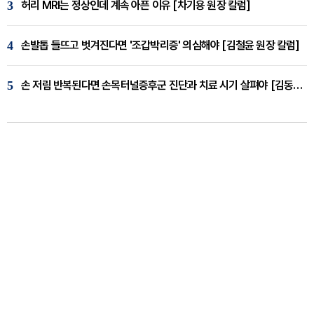
3
허리 MRI는 정상인데 계속 아픈 이유 [차기용 원장 칼럼]
4
손발톱 들뜨고 벗겨진다면 '조갑박리증' 의심해야 [김철윤 원장 칼럼]
5
손 저림 반복된다면 손목터널증후군 진단과 치료 시기 살펴야 [김동현 원장 칼럼]