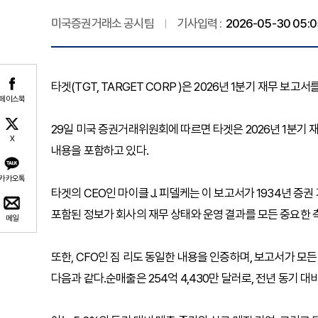
미국증권거래소 공시팀
기사입력 :
2026-05-30 05:0
타겟(TGT, TARGET CORP )은 2026년 1분기 재무 보고서
페이스북
29일 미국 증권거래위원회에 따르면 타겟은 2026년 1분기 재
X
내용을 포함하고 있다.
카카오톡
타겟의 CEO인 마이클 J. 피델케는 이 보고서가 1934년 증권 
포함된 정보가 회사의 재무 상태와 운영 결과를 모든 중요한
메일
또한, CFO인 짐 리도 동일한 내용을 인증하며, 보고서가 모
다음과 같다.순매출은 254억 4,430만 달러로, 전년 동기 대비