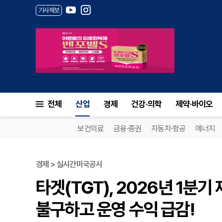
기사제보
전체
산업
경제
건강·의학
제약·바이오
보건의료
금융·증권
자동차·항공
에너지
경제 > 실시간미국공시
타겟(TGT), 2026년 1분
불구하고 운영 수익 급감!