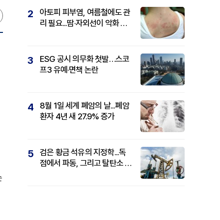
아토피 피부염, 여름철에도 관
2
리 필요...땀·자외선이 악화 요
인
ESG 공시 의무화 첫발…스코
3
프3 유예·면책 논란
8월 1일 세계 폐암의 날...폐암
4
환자 4년 새 27.9% 증가
검은 황금 석유의 지정학...독
5
점에서 파동, 그리고 탈탄소 패
권까지
는