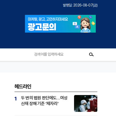
발행일: 2026-08-07(금)
헤드라인
두 번의 법원 판단에도…여성
1
산재 장해 기준 ‘제자리’