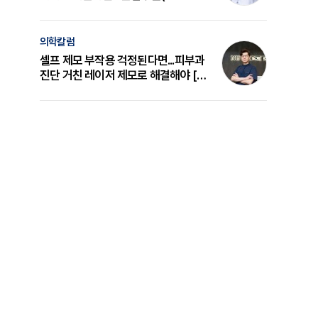
의 원리와 선택 기준 [길건 원장 칼럼]
의학칼럼
셀프 제모 부작용 걱정된다면...피부과
진단 거친 레이저 제모로 해결해야 [변
준석 원장 칼럼]