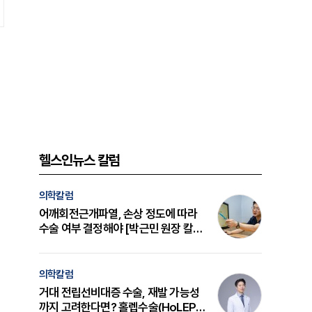
헬스인뉴스 칼럼
의학칼럼
어깨회전근개파열, 손상 정도에 따라
수술 여부 결정해야 [박근민 원장 칼
럼]
의학칼럼
거대 전립선비대증 수술, 재발 가능성
까지 고려한다면? 홀렙수술(HoLEP)