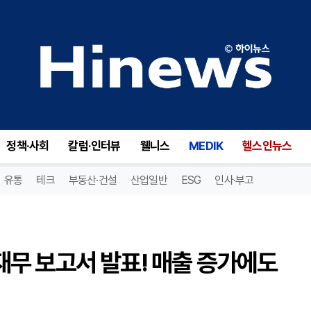
타겟(TGT), 2026년 1분기 재무 보고서 발표! 매출 증가에도 불구하고 운영 수익 급감!
정책·사회
칼럼·인터뷰
웰니스
MEDIK
헬스인뉴스
유통
테크
부동산·건설
산업일반
ESG
인사·부고
기 재무 보고서 발표! 매출 증가에도