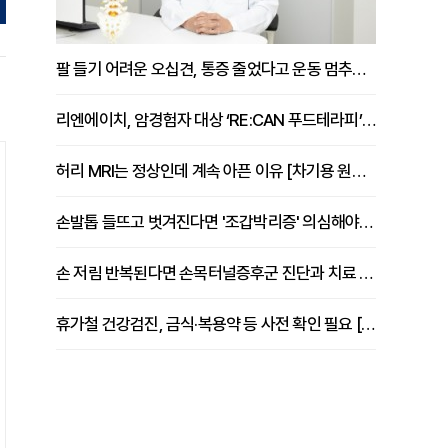
팔 들기 어려운 오십견, 통증 줄었다고 운동 멈추면 안 되는 이유 [이병욱 원장 칼럼]
리엔에이치, 암경험자 대상 ‘RE:CAN 푸드테라피’ 운영
허리 MRI는 정상인데 계속 아픈 이유 [차기용 원장 칼럼]
손발톱 들뜨고 벗겨진다면 '조갑박리증' 의심해야 [김철윤 원장 칼럼]
손 저림 반복된다면 손목터널증후군 진단과 치료 시기 살펴야 [김동현 원장 칼럼]
휴가철 건강검진, 금식·복용약 등 사전 확인 필요 [정도감 원장 칼럼]