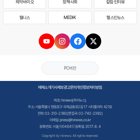
제약·바이오
정책·사회
칼럼·인터뷰
웰니스
MEDI·K
헬스인뉴스
PC버전
매체소개
기사제보
광고문의
개인정보처리방침
제호: hinews(하이뉴스)
주소: 서울특별시 영등포구 국제금융로2길 17 시티플라자 421호
전화: 02-313-2382(편집국: 02-782-2382)
이메일: press@hinews.co.kr
등록번호: 서울,아04641 | 등록일: 2017. 8. 4
Copyright by Hinews. All rights reserved.