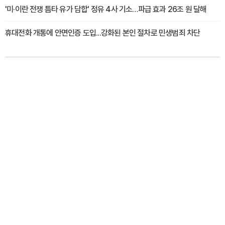
'미·이란 전쟁 틈타 유가 담합' 정유 4사 기소…파급 효과 26조 원 달해
휴대전화 개통에 안면인증 도입...강화된 본인 절차로 민생범죄 차단