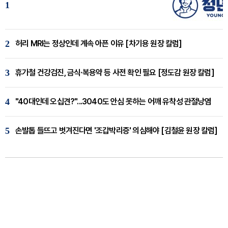
1
2
허리 MRI는 정상인데 계속 아픈 이유 [차기용 원장 칼럼]
3
휴가철 건강검진, 금식·복용약 등 사전 확인 필요 [정도감 원장 칼럼]
4
"40대인데 오십견?"...3040도 안심 못하는 어깨 유착성 관절낭염
5
손발톱 들뜨고 벗겨진다면 '조갑박리증' 의심해야 [김철윤 원장 칼럼]