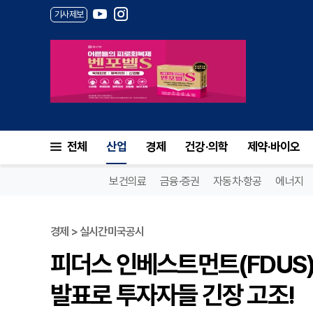
기사제보
전체
산업
경제
건강·의학
제약·바이오
보건의료
금융·증권
자동차·항공
에너지
경제 > 실시간미국공시
피더스 인베스트먼트(FDUS)
발표로 투자자들 긴장 고조!