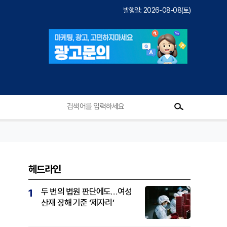
발행일: 2026-08-08(토)
헤드라인
두 번의 법원 판단에도…여성
1
산재 장해 기준 ‘제자리’