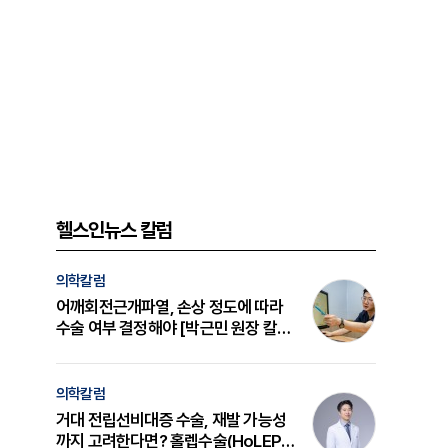
헬스인뉴스 칼럼
의학칼럼
어깨회전근개파열, 손상 정도에 따라
수술 여부 결정해야 [박근민 원장 칼
럼]
의학칼럼
거대 전립선비대증 수술, 재발 가능성
까지 고려한다면? 홀렙수술(HoLEP)