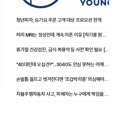
청년피자, 요기요 주문 고객 대상 프로모션 전개
허리 MRI는 정상인데 계속 아픈 이유 [차기용 원장 칼럼]
휴가철 건강검진, 금식·복용약 등 사전 확인 필요 [정도감 원장 칼럼]
"40대인데 오십견?"...3040도 안심 못하는 어깨 유착성 관절낭염
손발톱 들뜨고 벗겨진다면 '조갑박리증' 의심해야 [김철윤 원장 칼럼]
자율주행자동차 사고, 피해자는 누구에게 책임을 물을 수 있을까