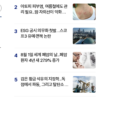
아토피 피부염, 여름철에도 관
2
리 필요...땀·자외선이 악화 요
인
ESG 공시 의무화 첫발…스코
3
프3 유예·면책 논란
.
8월 1일 세계 폐암의 날...폐암
4
환자 4년 새 27.9% 증가
검은 황금 석유의 지정학...독
5
점에서 파동, 그리고 탈탄소 패
권까지