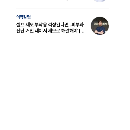
의 원리와 선택 기준 [길건 원장 칼럼]
의학칼럼
셀프 제모 부작용 걱정된다면...피부과
진단 거친 레이저 제모로 해결해야 [변
준석 원장 칼럼]