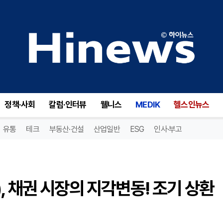
피더스 인베스트먼트(FDUS), 채권 시장의 지각변동! 조기 상환 발표로 투자자들 긴장 고조!
정책·사회
칼럼·인터뷰
웰니스
MEDIK
헬스인뉴스
유통
테크
부동산·건설
산업일반
ESG
인사·부고
, 채권 시장의 지각변동! 조기 상환