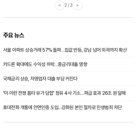
<
2 / 3
>
주요 뉴스
서울 아파트 상승거래 57% 돌파…집값 반등, 강남 넘어 외곽까지 확산
카드론 확대에도 수익성 하락…중금리대출 영향
국채금리 상승, 자영업자 대출 부담 커진다
'미·이란 전쟁 틈타 유가 담합' 정유 4사 기소…파급 효과 26조 원 달해
휴대전화 개통에 안면인증 도입...강화된 본인 절차로 민생범죄 차단