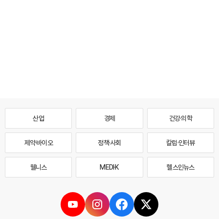
산업
경제
건강·의학
제약·바이오
정책·사회
칼럼·인터뷰
웰니스
MEDI·K
헬스인뉴스