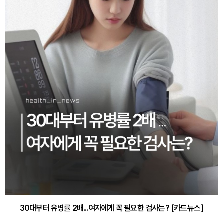
30대부터 유병률 2배...여자에게 꼭 필요한 검사는? [카드뉴스]
감기·독감 예방하고 면역력 높이는 4가지 영양제 [카드뉴스]