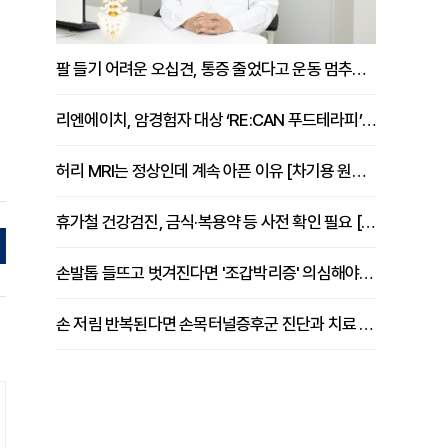
팔 들기 어려운 오십견, 통증 줄었다고 운동 멈추면 안 되는 이유 [이병욱 원장 칼럼]
리엔에이치, 암경험자 대상 ‘RE:CAN 푸드테라피’ 운영
허리 MRI는 정상인데 계속 아픈 이유 [차기용 원장 칼럼]
휴가철 건강검진, 금식·복용약 등 사전 확인 필요 [정도감 원장 칼럼]
손발톱 들뜨고 벗겨진다면 '조갑박리증' 의심해야 [김철윤 원장 칼럼]
손 저림 반복된다면 손목터널증후군 진단과 치료 시기 살펴야 [김동현 원장 칼럼]