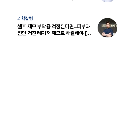
의 원리와 선택 기준 [길건 원장 칼럼]
의학칼럼
셀프 제모 부작용 걱정된다면...피부과
진단 거친 레이저 제모로 해결해야 [변
준석 원장 칼럼]